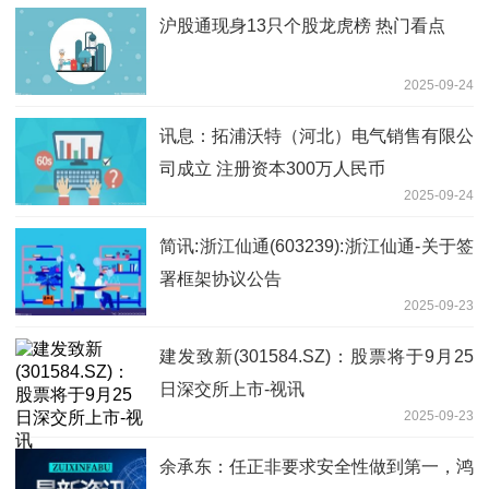
沪股通现身13只个股龙虎榜 热门看点
2025-09-24
讯息：拓浦沃特（河北）电气销售有限公
司成立 注册资本300万人民币
2025-09-24
简讯:浙江仙通(603239):浙江仙通-关于签
署框架协议公告
2025-09-23
建发致新(301584.SZ)：股票将于9月25
日深交所上市-视讯
2025-09-23
余承东：任正非要求安全性做到第一，鸿