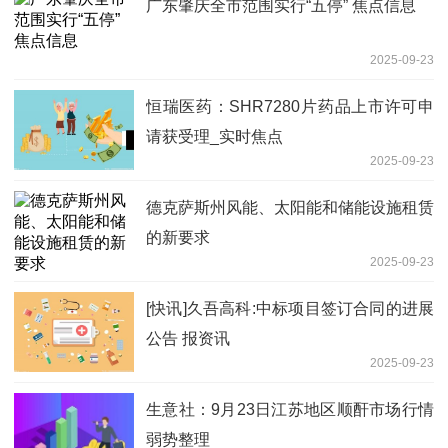
广东肇庆全市范围实行“五停” 焦点信息
2025-09-23
恒瑞医药：SHR7280片药品上市许可申
请获受理_实时焦点
2025-09-23
德克萨斯州风能、太阳能和储能设施租赁
的新要求
2025-09-23
[快讯]久吾高科:中标项目签订合同的进展
公告 报资讯
2025-09-23
生意社：9月23日江苏地区顺酐市场行情
弱势整理