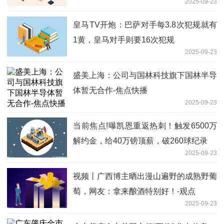
2025-09-23
皇马TV开炮：巴萨对手每3.8次犯规就有
1黄，皇马对手则要16次犯规
2025-09-23
盛美上海：公司与国林科技旗下国林半导
体暂无合作-焦点快播
2025-09-23
当前焦点!曝凯恩重返热刺！触发6500万
解约金，给40万镑顶薪，破260球纪录
2025-09-23
视频丨广西博主晒出漫山遍野的成熟野葡
萄，网友：拿来酿酒特别好！-观点
2025-09-23