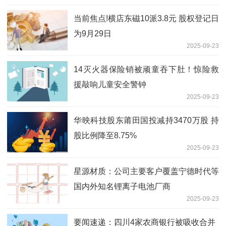
当前焦点!横店东磁10派3.8元 股权登记日
为9月29日
2025-09-23
14灭火器保险销被顽童吞下肚！惊险救
援敲响儿童安全警钟
2025-09-23
华映科技股东莆田国投减持3470万股 持
股比例降至8.75%
2025-09-23
星源材质：公司主要客户覆盖宁德时代等
国内外知名锂离子电池厂商
2025-09-23
要闻速递：四川4家农商银行被吸收合并