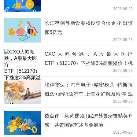
2025-09-23
长江存储等新设股权投资合伙企业 出资
额5亿元
2025-09-23
CXO大幅领跌，A股最大医疗
ETF（512170）下挫逾3%高频溢价！机
2025-09-23
构：集采反内卷，医疗龙头有望复苏
涨停雷达：汽车电子+精密模具+特斯拉
概念+新能源汽车 上海亚虹触及涨停 观
2025-09-23
察
热点评！纵览视频 | 皖沪苏鲁杂技精英齐
聚，共贺国家艺术基金展演
2025-09-23