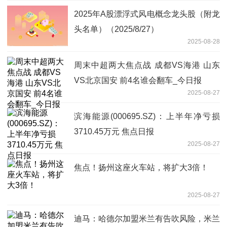
2025年A股漂浮式风电概念龙头股（附龙
头名单）（2025/8/27）
2025-08-28
周末中超两大焦点战 成都VS海港 山东
VS北京国安 前4名谁会翻车_今日报
2025-08-27
滨海能源(000695.SZ)：上半年净亏损
3710.45万元 焦点日报
2025-08-27
焦点！扬州这座火车站，将扩大3倍！
2025-08-27
迪马：哈德尔加盟米兰有告吹风险，米兰