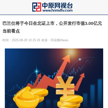
巴兰仕将于今日在北证上市，公开发行市值3.00亿元
当前看点
时间：2025-08-28 10:25:26 来源：同花顺iNews