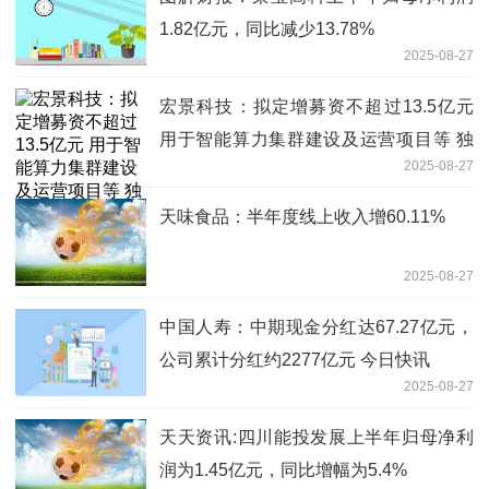
1.82亿元，同比减少13.78%
2025-08-27
宏景科技：拟定增募资不超过13.5亿元
用于智能算力集群建设及运营项目等 独
2025-08-27
家
天味食品：半年度线上收入增60.11%
2025-08-27
中国人寿：中期现金分红达67.27亿元，
公司累计分红约2277亿元 今日快讯
2025-08-27
天天资讯:四川能投发展上半年归母净利
润为1.45亿元，同比增幅为5.4%