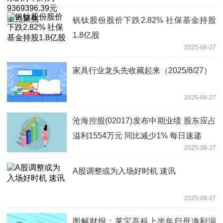
钒钛股份股价下跌2.82% 社保基金持股
1.8亿股
2025-08-27
家具行业龙头先收藏起来（2025/8/27）
2025-08-27
沧海控股(02017)发布中期业绩 股东应占
溢利1554万元 同比减少1% 每日速递
2025-08-27
A股调整或为入场好时机 速讯
2025-08-27
图解财报：莱宝高科上半年归母净利润