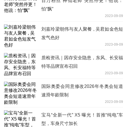
百万粉丝“神仙老师”突然停更！他说：
怕“飘”
2023-09-09
刘嘉玲梁朝伟与友人聚餐 , 吴君如金色短
发气色好
2023-09-09
质检资讯｜因存安全隐患，东风、长安福
特等品牌宣布召回
2023-09-09
国际奥委会同意修改2026年冬奥会短道
速滑年龄限制
2023-09-09
宝马“全新一代” X5 曝光！首推“纯电”车
型，车身尺寸加长