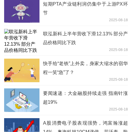
短期PTA产业链利润仍集中于上游PX环
节
2025-08-18
联泓新科上半年营收下滑12.13% 部分产
品价格同比下跌
2025-08-18
快手给“老铁”上外卖，身家大缩水的宿华
程一笑“急”了？
2025-08-18
要闻速递：大金融股持续走强 指南针涨
超19%
2025-08-18
A股消费电子股表现强势，鸿富瀚涨超
14%，奥海科技10CM涨停，菲沃泰、歌