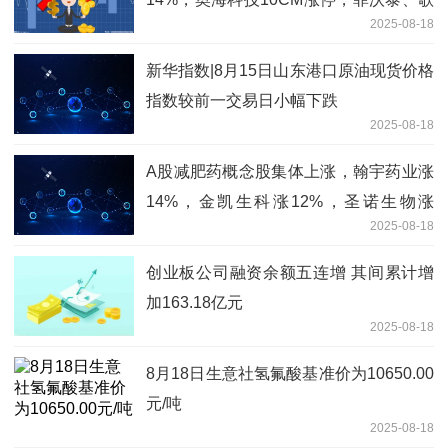
2025-08-18
尔股份、福立旺、领益智造涨超8%，精
研科技涨超7%
新华指数|8月15日山东港口原油现货价格
指数较前一交易日小幅下跌
2025-08-18
A股减肥药概念股集体上涨，翰宇药业涨
14%，金凯生科涨12%，圣诺生物涨
2025-08-18
6%，阳光诺和、ST诺泰涨4%，众生药
业、康缘药业涨4%
创业板公司融资余额五连增 其间累计增
加163.18亿元
2025-08-18
8月18日生意社氢氟酸基准价为10650.00
元/吨
2025-08-18