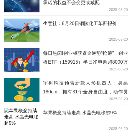
承诺的权益不会变更或减配
2025-08-20
生意社：8月20日铜陵化工苯酐报价
2025-08-20
每日热闻!创业板获资金逆势“抢筹”，创业
板ETF（159915）半日净申购超8000万
2025-08-20
份
宇树科技预告新款人形机器人：身高
180cm，拥有31个全身自由度，动作灵
2025-08-20
活且优雅_头条
苹果概念持续走高 水晶光电涨超9%
2025-08-20