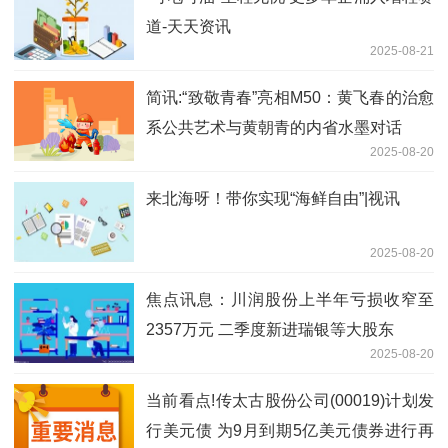
道-天天资讯
2025-08-21
简讯:“致敬青春”亮相M50：黄飞春的治愈
系公共艺术与黄朝青的内省水墨对话
2025-08-20
来北海呀！带你实现“海鲜自由”|视讯
2025-08-20
焦点讯息：川润股份上半年亏损收窄至
2357万元 二季度新进瑞银等大股东
2025-08-20
当前看点!传太古股份公司(00019)计划发
行美元债 为9月到期5亿美元债券进行再