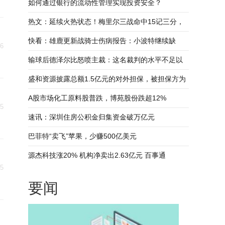
快看
如何通过银行的流动性管理实现投资安全？
热文：延续火热状态！梅里尔三战命中15记三分，
命中率超5成
快看：雄鹿更新战骑士伤病报告：小波特继续缺
26
阵，库兹马出战成疑
输球后德泽尔比怒喷主裁：这名裁判的水平不足以
执法欧冠-每日快报
盛和资源披露总额1.5亿元的对外担保，被担保方为
乐山盛和稀土有限公司
A股市场化工原料股普跌，博苑股份跌超12%
25
速讯：深圳住房公积金归集资金破万亿元
巴菲特“卖飞”苹果，少赚500亿美元
源杰科技涨20% 机构净卖出2.63亿元 百事通
25
要闻