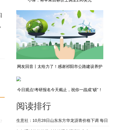
小摩：将苹果目标价上调至290美元
日
，
网友回音丨太给力了！感谢祁阳市公路建设养护
中心-热头条
今日观点!考研报名今天截止，祝你一战成“硕”！
阅读排行
生意社：10月28日山东东方华龙沥青价格下调 每日
27