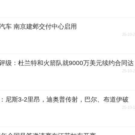
汽车 南京建邺交付中心启用
25-10-
评级：杜兰特和火箭队就9000万美元续约合同达
致的评级 每日头条
25-10-
：尼斯3-2里昂，迪奥普传射，巴尔、布道伊破
舒尔茨双响
25-10-