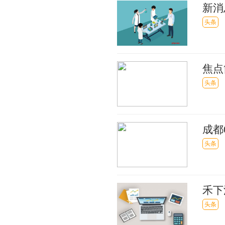
新消
属福
头条
焦点
预测
头条
成都
门 
头条
禾下
头条