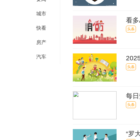
城市
看多
快看
头条
房产
汽车
20
头条
每日
头条
“罗