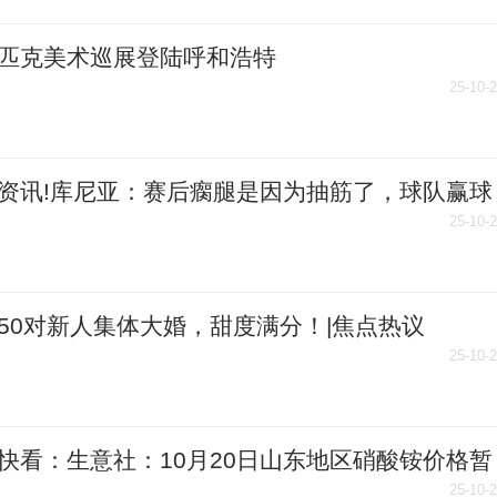
匹克美术巡展登陆呼和浩特
25-10-
资讯!库尼亚：赛后瘸腿是因为抽筋了，球队赢球
人数据更重要
25-10-
50对新人集体大婚，甜度满分！|焦点热议
25-10-
快看：生意社：10月20日山东地区硝酸铵价格暂
25-10-