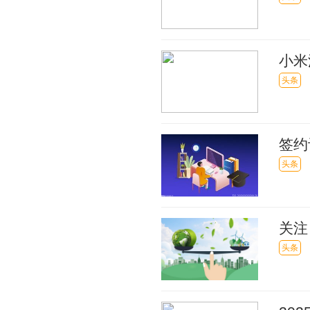
小米
头条
签约
成一
头条
关注
门，
头条