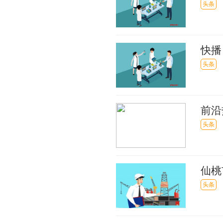
头条
快播
人民
头条
前沿
头条
仙桃
币
头条