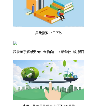
美元指数27日下跌
跟着董宇辉感受N种“食物自由”！新华社《向新而
行·广西篇》上线|要闻速递
，