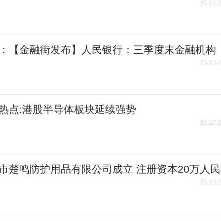
25-10-
：【金融街发布】人民银行：三季度末金融机构
币各项贷款余额270.39万亿元 同比增长6.6%
25-10-
热点:港股半导体板块延续强势
25-10-
市楚鸣防护用品有限公司成立 注册资本20万人民
25-10-