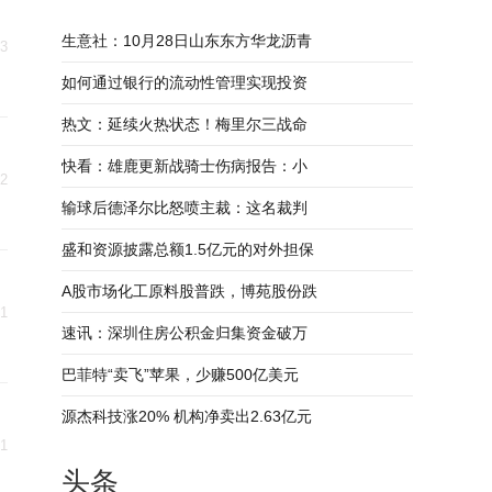
生意社：10月28日山东东方华龙沥青
23
如何通过银行的流动性管理实现投资
热文：延续火热状态！梅里尔三战命
快看：雄鹿更新战骑士伤病报告：小
22
输球后德泽尔比怒喷主裁：这名裁判
盛和资源披露总额1.5亿元的对外担保
A股市场化工原料股普跌，博苑股份跌
21
速讯：深圳住房公积金归集资金破万
巴菲特“卖飞”苹果，少赚500亿美元
源杰科技涨20% 机构净卖出2.63亿元
21
头条