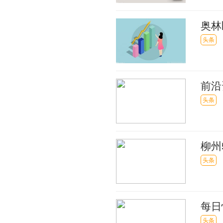
奥林
头条
前沿
比个
头条
柳州
头条
每日
稳
头条