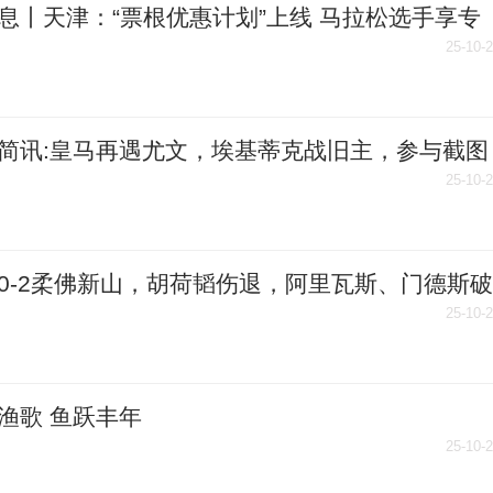
息丨天津：“票根优惠计划”上线 马拉松选手享专
利
25-10-
简讯:皇马再遇尤文，埃基蒂克战旧主，参与截图
今夜欧冠比分
25-10-
0-2柔佛新山，胡荷韬伤退，阿里瓦斯、门德斯破
每日视讯
25-10-
渔歌 鱼跃丰年
25-10-