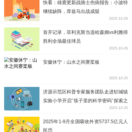
快看：雄鹿更新战骑士伤病报告：小波特
继续缺阵，库兹马出战成疑
2025-10-26
首开记录，菲利克斯当选哈森姆vs利雅得
胜利全场最佳球员
2025-10-26
安徽休宁：山水之间赛桨板
2025-10-25
济源示范区科普专家服务团队走进轵城镇
实验小学开启"筷子里的科学密码"探索之
2025-10-25
旅|微头条
2025年1-9月全国吸收外资5737.5亿元人
民币