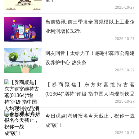
2025-10-27
当前热讯:前三季度全国规模以上工业企
业利润增长3.2%
2025-10-27
网友回音丨太给力了！感谢祁阳市公路建
设养护中心-热头条
2025-10-27
【券商聚焦】东方财富维持古茗
(01364)“增持”评级 指中国人均现制饮品
2025-10-27
消费量提升潜力大
今日观点!考研报名今天截止，祝你一战
成“硕”！
2025-10-27