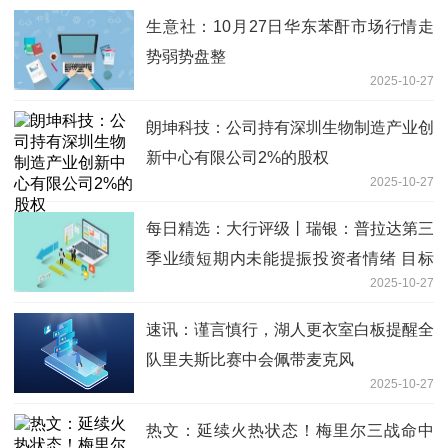
生意社：10月27日华东苯酐市场行情走
势弱势盘整
2025-10-27
朗坤科技：公司持有深圳生物制造产业创
新中心有限公司2%的股权
2025-10-27
每日精选：大行评级丨瑞银：普拉达第三
季业绩短期内未能提振投资者情绪 目标
2025-10-27
价74港元
速讯：谨言慎行，湖人更衣室白板提醒全
队里夫斯比赛中会佩带麦克风
2025-10-27
热文：延续火热状态！梅里尔三战命中