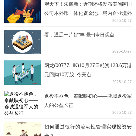
观天下！朱鹤新：近期还将发布实施跨国
公司本外币一体化资金池、境内企业境外
2025-10-27
上市资金管理等政策
看，通辽一片好“丰”景~|今日观点
2025-10-27
网龙(00777.HK)10月27日耗资128.6万港
元回购10万股_今亮点
2025-10-27
退役不褪色，奉献映初心——蓉城退役军
人的公益长征
2025-10-27
如何通过银行的流动性管理实现投资安
全？