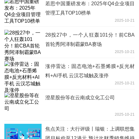
若思中国重磅发布：2025年Q4企业项目
管理工具TOP10榜单
2025-10-21
28投27中，一个人狂轰101分！前CBA
首轮秀阿泽制霸蒙BA赛场
2025-10-21
涨停雷达：固态电池+石墨烯膜+反光材
料+AI手机 云汉芯城触及涨停
2025-10-21
澄星股份等在云南成立化工公司
2025-10-21
焦点关注：大行评级丨瑞银：上调联想集
团目标价至12港元 预计次财季销售维持