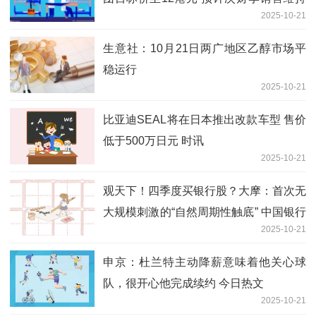
2025-10-21
健康
生意社：10月21日两广地区乙醇市场平
稳运行
2025-10-21
比亚迪SEAL将在日本推出改款车型 售价
低于500万日元 时讯
2025-10-21
观天下！四季度买银行股？大摩：首次无
大规模刺激的“自然周期性触底” 中国银行
2025-10-21
业进入新时代
申京：杜兰特主动降薪意味着他关心球
队，很开心他完成续约 今日热文
2025-10-21