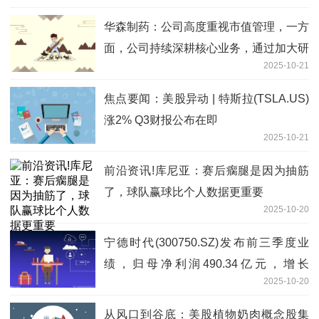
华森制药：公司高度重视市值管理，一方
面，公司持续深耕核心业务，通过加大研
2025-10-21
发投入、优化产品结构、拓展市场渠道等
方式提升公司盈利能力和核心竞争力，希
焦点要闻：美股异动 | 特斯拉(TSLA.US)
望通过提升基本面为公司带来价值空间
涨2% Q3财报公布在即
2025-10-21
前沿资讯!库尼亚：赛后瘸腿是因为抽筋
了，球队赢球比个人数据更重要
2025-10-20
宁德时代(300750.SZ)发布前三季度业
绩，归母净利润490.34亿元，增长
2025-10-20
36.20%
从风口到谷底：美股植物奶肉概念股集