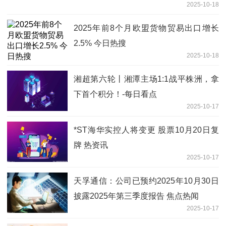
2025-10-18
2025年前8个月欧盟货物贸易出口增长
2.5% 今日热搜
2025-10-18
湘超第六轮丨湘潭主场1:1战平株洲，拿
下首个积分！-每日看点
2025-10-17
*ST海华实控人将变更 股票10月20日复
牌 热资讯
2025-10-17
天孚通信：公司已预约2025年10月30日
披露2025年第三季度报告 焦点热闻
2025-10-17