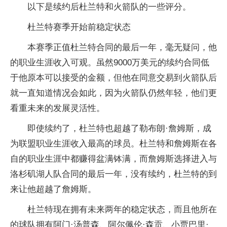
以下是续约后杜兰特和火箭队的一些评分。
杜兰特赛季开始前稳定状态
本赛季正值杜兰特合同的最后一年，毫无疑问，他
的职业生涯收入可观。虽然9000万美元的续约合同低
于他原本可以接受的金额，但他在同意交易到火箭队后
就一直知道情况会如此，因为火箭队仍然年轻，他们更
看重未来的发展灵活性。
即使续约了，杜兰特也超越了勒布朗·詹姆斯，成
为联盟职业生涯收入最高的球员。杜兰特和詹姆斯在各
自的职业生涯中都赚得盆满钵满，而詹姆斯选择进入与
洛杉矶湖人队合同的最后一年，没有续约，杜兰特的到
来让他超越了詹姆斯。
杜兰特现在拥有未来两年的稳定状态，而且他所在
的球队拥有阿门·汤普森、阿尔佩伦·森贡、小贾巴里·