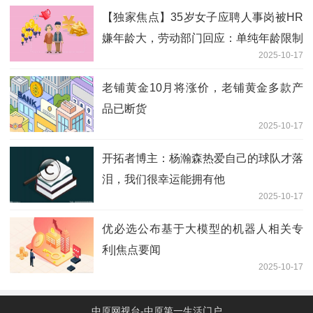
【独家焦点】35岁女子应聘人事岗被HR
嫌年龄大，劳动部门回应：单纯年龄限制
2025-10-17
不被视作就业歧视
老铺黄金10月将涨价，老铺黄金多款产
品已断货
2025-10-17
开拓者博主：杨瀚森热爱自己的球队才落
泪，我们很幸运能拥有他
2025-10-17
优必选公布基于大模型的机器人相关专
利|焦点要闻
2025-10-17
中原网视台-中原第一生活门户