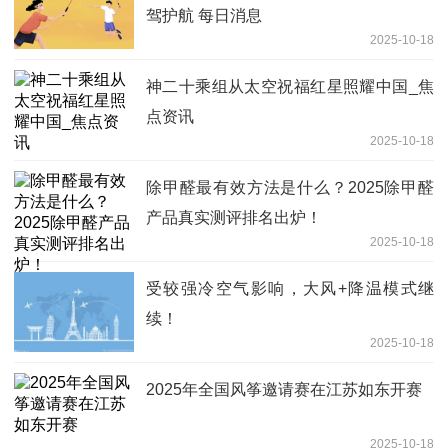
驾护航 每日消息
2025-10-18
神二十乘组从太空祝福红星照耀中国_焦
点资讯
2025-10-18
除甲醛最有效方法是什么？2025除甲醛
产品真实测评排名出炉！
2025-10-18
受较强冷空气影响，大风+降温模式继
续！
2025-10-18
2025年全国风筝邀请赛在江苏如东开赛
2025-10-18