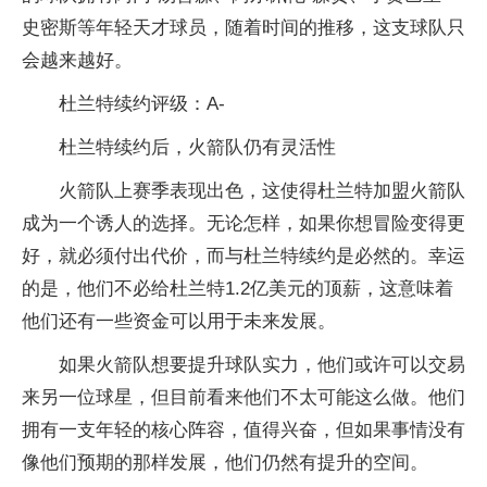
史密斯等年轻天才球员，随着时间的推移，这支球队只
会越来越好。
杜兰特续约评级：A-
杜兰特续约后，火箭队仍有灵活性
火箭队上赛季表现出色，这使得杜兰特加盟火箭队
成为一个诱人的选择。无论怎样，如果你想冒险变得更
好，就必须付出代价，而与杜兰特续约是必然的。幸运
的是，他们不必给杜兰特1.2亿美元的顶薪，这意味着
他们还有一些资金可以用于未来发展。
如果火箭队想要提升球队实力，他们或许可以交易
来另一位球星，但目前看来他们不太可能这么做。他们
拥有一支年轻的核心阵容，值得兴奋，但如果事情没有
像他们预期的那样发展，他们仍然有提升的空间。