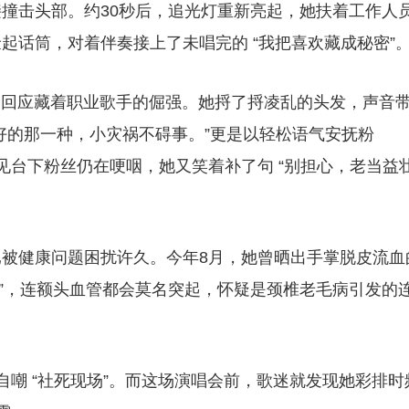
撞击头部。约30秒后，追光灯重新亮起，她扶着工作人
起话筒，对着伴奏接上了未唱完的 “我把喜欢藏成秘密”
颖的回应藏着职业歌手的倔强。她捋了捋凌乱的头发，声音
好的那一种，小灾祸不碍事。”更是以轻松语气安抚粉
 见台下粉丝仍在哽咽，她又笑着补了句 “别担心，老当益
被健康问题困扰许久。今年8月，她曾晒出手掌脱皮流血
不良”，连额头血管都会莫名突起，怀疑是颈椎老毛病引发的
自嘲 “社死现场”。而这场演唱会前，歌迷就发现她彩排时