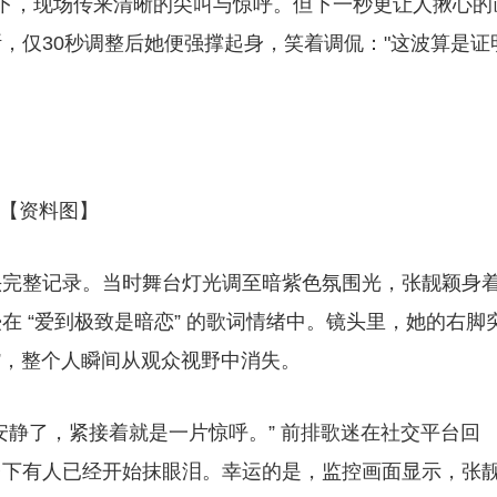
下，现场传来清晰的尖叫与惊呼。但下一秒更让人揪心的
，仅30秒调整后她便强撑起身，笑着调侃："这波算是证
【资料图】
头完整记录。当时舞台灯光调至暗紫色氛围光，张靓颖身
 “爱到极致是暗恋” 的歌词情绪中。镜头里，她的右脚
”，整个人瞬间从观众视野中消失。
安静了，紧接着就是一片惊呼。” 前排歌迷在社交平台回
台下有人已经开始抹眼泪。幸运的是，监控画面显示，张