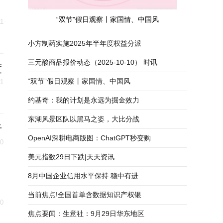
“双节”假日观察丨家国情、中国风
11
小方制药实施2025年半年度权益分派
三元酸商品报价动态（2025-10-10） 时讯
度
“双节”假日观察丨家国情、中国风
11
约基奇：我的计划是永远为掘金效力
东湖风景区队以黑马之姿，大比分战
于
OpenAI深耕电商版图：ChatGPT秒变购
10
美元指数29日下跌|天天资讯
8月中国企业信用水平保持 稳中有进
当前焦点!全国首单含数据知识产权银
10
焦点要闻：生意社：9月29日华东地区