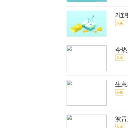
2连
售额
头条
今热
弱势
头条
生意
头条
波音
头条