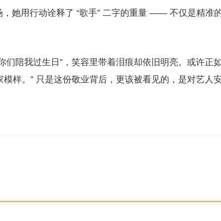
，她用行动诠释了 “歌手” 二字的重量 —— 不仅是精准
谢你们陪我过生日”，笑容里带着泪痕却依旧明亮。或许正
家模样。” 只是这份敬业背后，更该被看见的，是对艺人