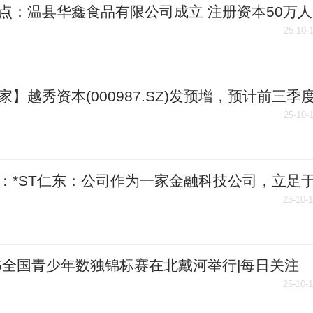
点：温县华鑫食品有限公司成立 注册资本50万人
25-10-
家】越秀资本(000987.SZ)发预增，预计前三季
净利润29.22亿元至30.94亿元 增长70%至80%
25-10-
：*ST仁东：公司作为一家金融科技公司，立足
小微企业经营提供服务，目前主要从事第三方支
25-10-
务
25全国青少年数独锦标赛在北戴河举行|每日关注
25-10-