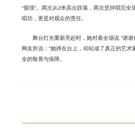
“倔强”。两次从2米高台跌落，两次坚持唱完全场
唱功，更是对观众的责任。
舞台灯光重新亮起时，她对着全场说 “谢
网友所说：“她摔在台上，却站成了真正的艺术
全的敬畏与保障。
关键词：
张靓颖
演唱会
杨宗纬
刘德华