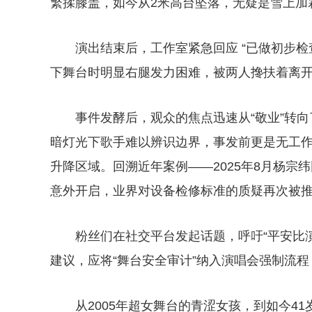
繁揉膝盖，如今从2米高台坠落，无疑是雪上加
演出结束后，工作室紧急回应 “已做初步
下舞台时明显右腿发力困难，被两人搀扶着离
事件发酵后，观众的焦点迅速从“敬业”转向
暗灯光下歌手难以辨识边界，事发前更是无工
升降区域。回溯近年案例——2025年8月杨宗
意外开启，业界对设备检修标准的质疑再次被
粉丝们在社交平台发起话题，呼吁“平安比
建议，应将“舞台安全审计”纳入演唱会强制流
从2005年超女舞台的青涩女孩，到如今4