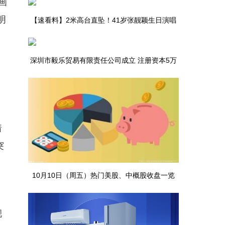
画
明
【速看料】2米高台直坠！41岁张靓颖生日演唱
会摔出尖叫，爬起笑称 “老当益壮”
深圳市毅乐贸易有限责任公司成立 注册资本5万
人民币-每日观察
着
突
10月10日（周五）热门美股、中概股收盘一览
靓