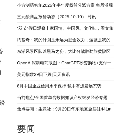
小方制药实施2025年半年度权益分派方案 每股派现
0.7元-热门
三元酸商品报价动态（2025-10-10） 时讯
走
“双节”假日观察丨家国情、中国风、文化味，看文旅
融合如何赋能假日经济
约基奇：我的计划是永远为掘金效力，这就是我的
昏
答案_焦点速读
东湖风景区队以黑马之姿，大比分战胜劲旅黄陂区
着
队_新消息
OpenAI深耕电商版图：ChatGPT秒变购物+支付一
门
体机|今日视点
美元指数29日下跌|天天资讯
8月中国企业信用水平保持 稳中有进发展态势
当前焦点!全国首单含数据知识产权银发经济专题
纷
ABS发行
焦点要闻：生意社：9月29日华东地区金属硅441#
硅价格行情
要闻