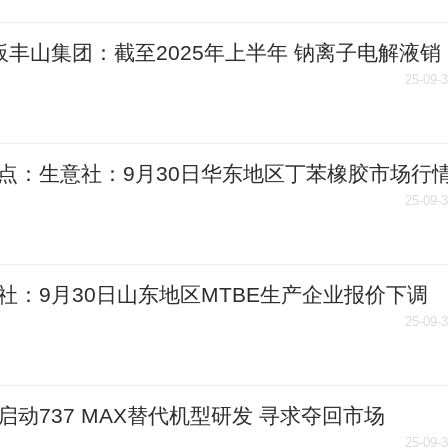
板丰山集团：截至2025年上半年 钠离子电解液销
占公司合并报表营业收入的比例为0.01%-速看
25-09-
点：生意社：9月30日华东地区丁苯橡胶市场行
下行
25-09-
社：9月30日山东地区MTBE生产企业报价下调
25-09-
启动737 MAX替代机型研发 寻求夺回市场
25-09-