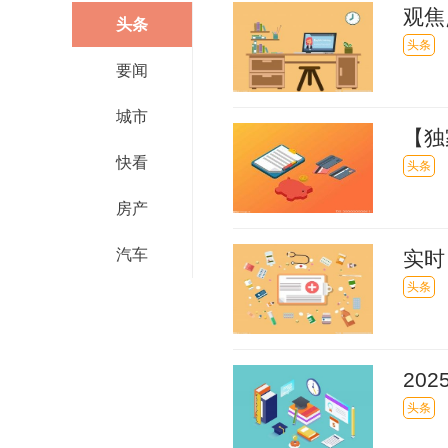
观焦
头条
民币
头条
要闻
城市
【独
快看
归母
头条
房产
汽车
实时
为中
头条
付服
20
头条