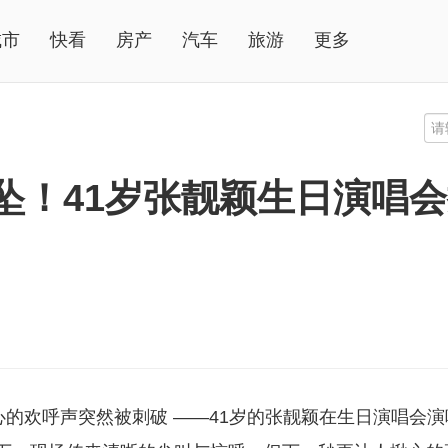
城市
快看
房产
汽车
旅游
更多
坠！41岁张靓颖生日演唱
心的欢呼声突然被刺破 ——41岁的张靓颖在生日演唱会演