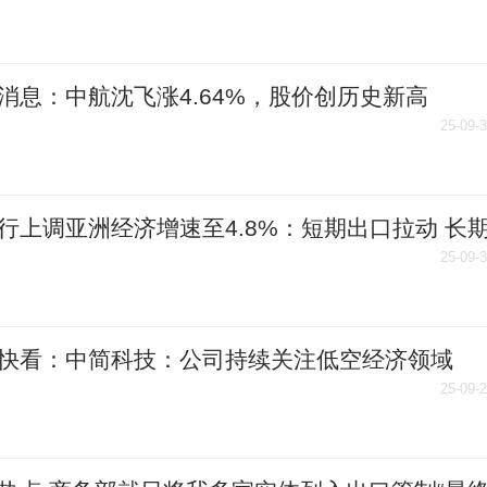
消息：中航沈飞涨4.64%，股价创历史新高
25-09-
行上调亚洲经济增速至4.8%：短期出口拉动 长
阴云犹存 快资讯
25-09-
快看：中简科技：公司持续关注低空经济领域
25-09-