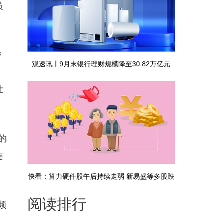
员
。
带
观速讯丨9月末银行理财规模降至30.82万亿元
壮
的
连
快看：算力硬件股午后持续走弱 新易盛等多股跌
阅读排行
超5%
频