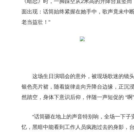
《暗恋》时，一脚踩空从2米高的升降台直坠而
面出现：话筒始终紧握在她手中，歌声竟未中断
老当益壮！"
这场生日演唱会的意外，被现场歌迷的镜
银色亮片裙，随着旋律走向升降台边缘，正沉浸在
然踏空，身体下意识后仰，伴随一声短促的 “啊
“话筒砸在地上的声音特别响，全场一下子
忆，黑暗中能看到工作人员疯跑过去的身影，