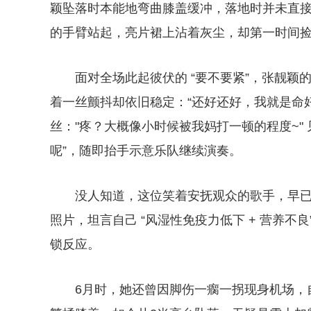
颖坠落时本能地弯曲膝盖缓冲，落地时并未直接
的手臂站起，亮片裙上沾着灰尘，却第一时间捡
面对全场此起彼伏的 “要不要紧”，张靓
着一丝颤抖却依旧稳定：“还好还好，我就是命
丝："疼？大概像小时候被我妈打一顿的程度~"
呢”，随即抬手示意乐队继续演奏。
没人知道，这位笑着安抚观众的歌手，早已
照片，坦言自己 “风湿性免疫力低下 + 营养
锁反应。
6月时，她还曾因脚伤一瘸一拐现身机场，