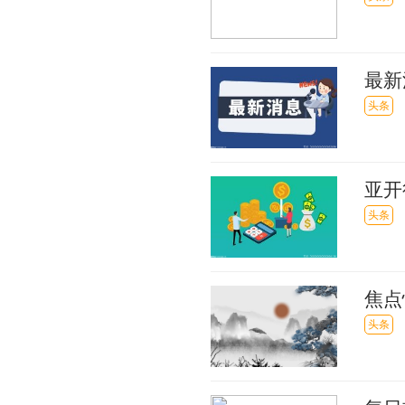
最新
头条
亚开
贸易
头条
焦点
头条