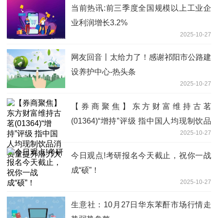
当前热讯:前三季度全国规模以上工业企
业利润增长3.2%
2025-10-27
网友回音丨太给力了！感谢祁阳市公路建
设养护中心-热头条
2025-10-27
【券商聚焦】东方财富维持古茗
(01364)“增持”评级 指中国人均现制饮品
2025-10-27
消费量提升潜力大
今日观点!考研报名今天截止，祝你一战
成“硕”！
2025-10-27
生意社：10月27日华东苯酐市场行情走