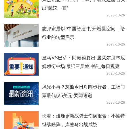
出“武汉一哥”
2025-10-26
志邦家居以“中国智造”打开增量空间，给
行业的转型启示
2025-10-26
皇马VS巴萨：阿诺德复出 居莱尔贝林厄
姆领衔中场 最强三叉戟冲锋_每日观察
2025-10-26
风光不再？灰熊今日对阵步行者，主场门
票最低仅5美元-要闻速递
2025-10-26
快看：雄鹿更新战骑士伤病报告：小波特
继续缺阵，库兹马出战成疑