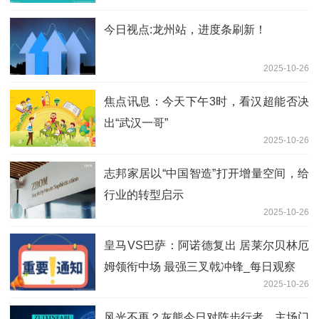
今日视点:龙州站，进度条刷新！
2025-10-26
焦点讯息：今天下午3时，看汉超能否决
出“武汉一哥”
2025-10-26
志邦家居以“中国智造”打开增量空间，给
行业的转型启示
2025-10-26
皇马VS巴萨：阿诺德复出 居莱尔贝林厄
姆领衔中场 最强三叉戟冲锋_每日观察
2025-10-26
风光不再？灰熊今日对阵步行者，主场门