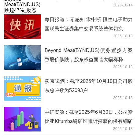
2025-10-14
每日报道：零感知 零中断 恒生电子助力
国联民生证券集中交易系统整体切换
2025-10-13
Beyond Meat(BYND.US)债务置换方案
致股价暴跌，股东权益面临大幅稀释
2025-10-13
燕京啤酒：截至2025年10月10日公司股
东总户数为52093户
2025-10-13
中矿资源：截至2025年6月30日，公司赞
比亚Kitumba铜矿区累计探获的保有铜矿
2025-10-13
产资源量2,790万吨，铜金属量61.40万