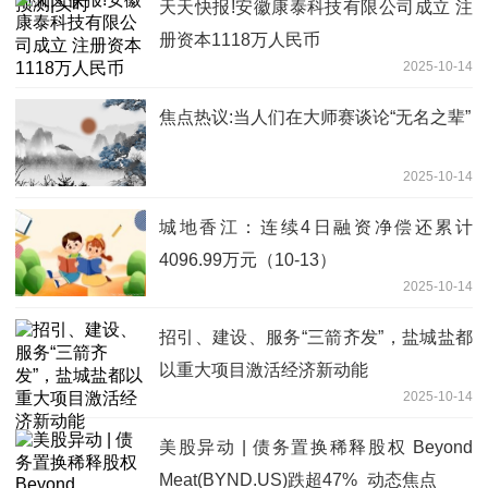
天天快报!安徽康泰科技有限公司成立 注
册资本1118万人民币
2025-10-14
焦点热议:当人们在大师赛谈论“无名之辈”
2025-10-14
城地香江：连续4日融资净偿还累计
4096.99万元（10-13）
2025-10-14
招引、建设、服务“三箭齐发”，盐城盐都
以重大项目激活经济新动能
2025-10-14
美股异动 | 债务置换稀释股权 Beyond
Meat(BYND.US)跌超47%_动态焦点