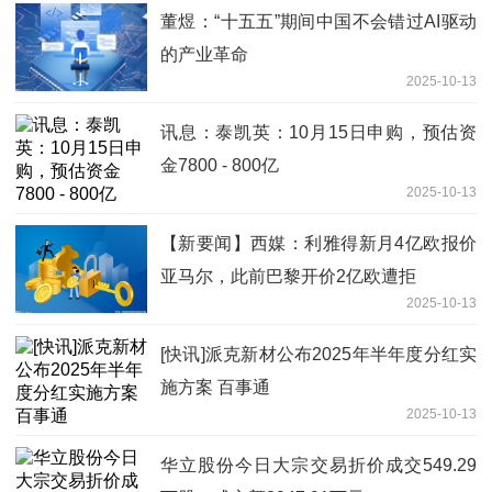
吨，铜平均品位2.20%|看点
董煜：“十五五”期间中国不会错过AI驱动
的产业革命
2025-10-13
讯息：泰凯英：10月15日申购，预估资
金7800 - 800亿
2025-10-13
【新要闻】西媒：利雅得新月4亿欧报价
亚马尔，此前巴黎开价2亿欧遭拒
2025-10-13
[快讯]派克新材公布2025年半年度分红实
施方案 百事通
2025-10-13
华立股份今日大宗交易折价成交549.29