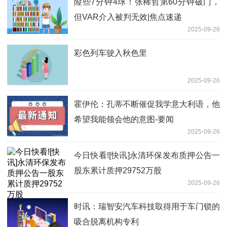
险些7分钟4球！张稀哲第60分钟破门，
但VAR介入被判无效|焦点速递
2025-09-26
彩色列车驶入秋色里
2025-09-26
霍伊伦：孔蒂不断催促我学意大利语，他
希望我能领会他的意图-要闻
2025-09-26
今日快看![快讯]永清环保发布质押公告一
股东累计质押29752万股
2025-09-26
时讯：瑞智安汽车科技取得用于车门锁的
吸合脱离机构专利