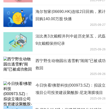
2025-09-27
海尔智家(06690.HK)连续2日回购，累计
回购140.00万股 快播
2025-09-27
法比奥3次戴帽并列中超历史第五，武磊
9次戴帽保持纪录
2025-09-26
西宁野生动物园出逃雪豹“闹闹”已被成功
救回
2025-09-26
今日快看!佛塑科技(000973.SZ)：拟设立
项目公司投资建设聚酰胺-尼龙薄膜项目
2025-09-26