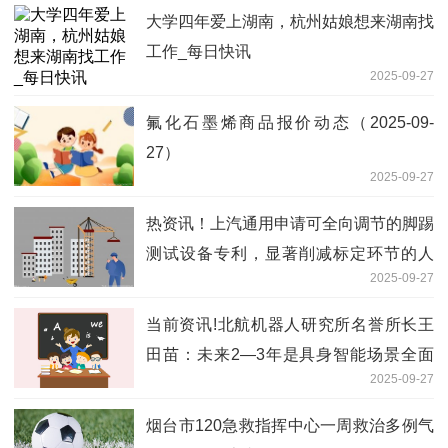
大学四年爱上湖南，杭州姑娘想来湖南找
工作_每日快讯
2025-09-27
氟化石墨烯商品报价动态（2025-09-
27）
2025-09-27
热资讯！上汽通用申请可全向调节的脚踢
测试设备专利，显著削减标定环节的人
2025-09-27
力、时间损耗
当前资讯!北航机器人研究所名誉所长王
田苗：未来2—3年是具身智能场景全面
2025-09-27
渗透的关键窗口期
烟台市120急救指挥中心一周救治多例气