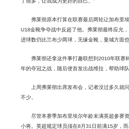
了很多，让我成为更好的自己。”
弗莱彻原本打算在联赛最后两轮让加布里埃
U18金靴争夺战中反超了他。弗莱彻最终应允，
进球数仍比兰布少两球，无缘金靴，曼城方面
弗莱彻还拿这件事打趣联想到2010年联赛杯
年的夺冠之战，随后便首发出战维拉，帮助球队2
上周弗莱彻出席发布会，记者没过多久就问
不少。
尽管本赛季加布里埃尔年龄未满英超参赛
小将。英超规定球员须在8月31日前满15岁，而