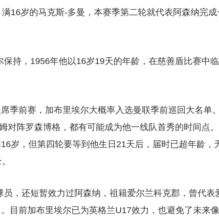
月满16岁的马克斯-多曼，本赛季第二轮就代表阿森纳完成
保持，1956年他以16岁19天的年龄，在慈善盾比赛中临
席季前赛，加布里埃尔大概率入选曼联季前巡回大名单。
隆赫姆对阵罗森博格，都有可能成为他一线队首秀的时间点。
16岁，但第四轮要等到他生日21天后，届时已超年龄，
录。
球员，还短暂效力过阿森纳，祖籍爱尔兰科克郡，曾代表
。目前加布里埃尔已为英格兰U17效力，也避免了未来