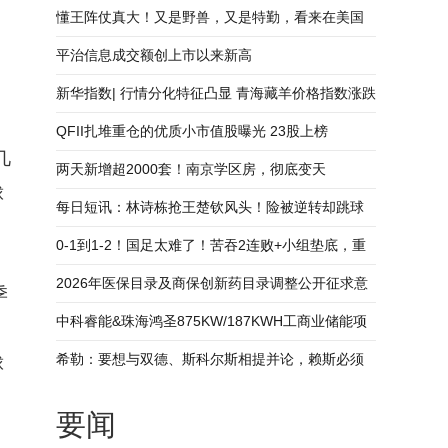
懂王阵仗真大！又是野兽，又是特勤，看来在美国
被打怕了_每日速读
平治信息成交额创上市以来新高
新华指数| 行情分化特征凸显 青海藏羊价格指数涨跌
，
互现
QFII扎堆重仓的优质小市值股曝光 23股上榜
几
两天新增超2000套！南京学区房，彻底变天
球
每日短讯：林诗栋抢王楚钦风头！险被逆转却跳球
桌狂欢，把自己演成关键英雄
0-1到1-2！国足太难了！苦吞2连败+小组垫底，重
返U17世界杯难了_焦点观察
2026年医保目录及商保创新药目录调整公开征求意
季
见
中科睿能&珠海鸿圣875KW/187KWH工商业储能项
目开工大吉!
希勒：要想与双德、斯科尔斯相提并论，赖斯必须
球
赢得重要奖杯
要闻