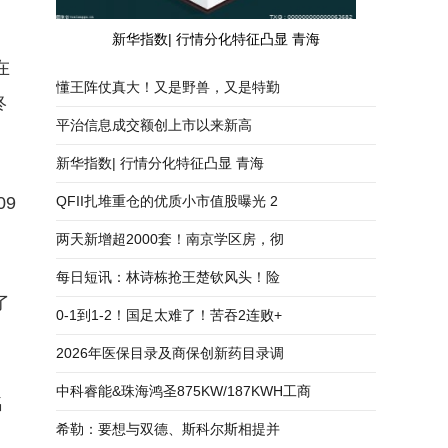
新华指数| 行情分化特征凸显 青海
在
懂王阵仗真大！又是野兽，又是特勤
终
平治信息成交额创上市以来新高
新华指数| 行情分化特征凸显 青海
QFII扎堆重仓的优质小市值股曝光 2
9
两天新增超2000套！南京学区房，彻
每日短讯：林诗栋抢王楚钦风头！险
了
0-1到1-2！国足太难了！苦吞2连败+
2026年医保目录及商保创新药目录调
中科睿能&珠海鸿圣875KW/187KWH工商
名
希勒：要想与双德、斯科尔斯相提并