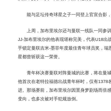
能与足坛传奇球星之子一同登上官宣合影
上周，加布里埃尔还与曼联一线队一同参
JJ-加布里埃尔的他表现堪称完美，代表U18
乎锁定曼联吉米-墨菲年度最佳青年球员奖，瑞
星都曾斩获这一荣誉。
青年杯决赛曼联对阵曼城的比赛，将在曼城
他首次在老特拉福德出战青年杯时，仅有1378
进。那场赛前，加布里埃尔因置身梦剧场而倍
变向，也多次被对手犯规放倒。