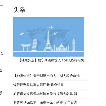
一
头条
5
【独家焦点】詹宁斯语出惊人！湖人应给詹姆
无
【独家焦点】詹宁斯语出惊人！湖人应给詹姆
银行理财收益率大幅回升|焦点信息
爱
胡萨诺夫缺席曼城对阵布伦特福德大名单 新
像
奥萨苏纳vs马竞：布季米尔、哈维-加兰首发