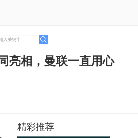
一同亮相，曼联一直用心
精彩推荐
训