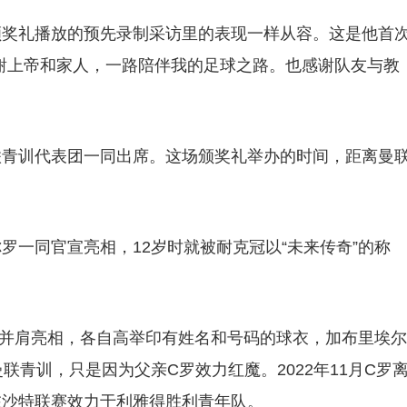
颁奖礼播放的预先录制采访里的表现一样从容。这是他首
谢上帝和家人，一路陪伴我的足球之路。也感谢队友与教
联青训代表团一同出席。这场颁奖礼举办的时间，距离曼
罗一同官宣亮相，12岁时就被耐克冠以“未来传奇”的称
布厅并肩亮相，各自高举印有姓名和号码的球衣，加布里埃尔
联青训，只是因为父亲C罗效力红魔。2022年11月C罗
在沙特联赛效力于利雅得胜利青年队。