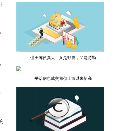
什
曾
懂王阵仗真大！又是野兽，又是特勤
已
平治信息成交额创上市以来新高
弗
长