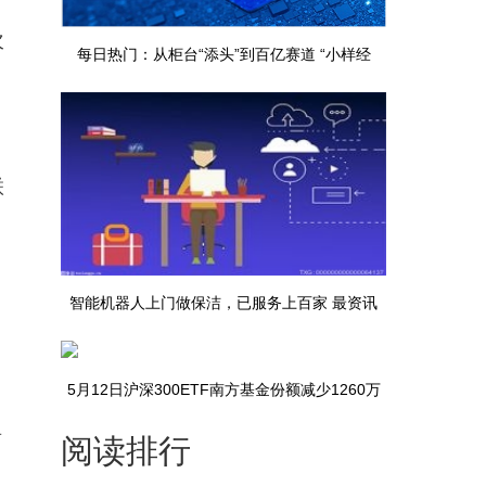
次
每日热门：从柜台“添头”到百亿赛道 “小样经
济”点燃消费新活力
联
智能机器人上门做保洁，已服务上百家 最资讯
5月12日沪深300ETF南方基金份额减少1260万
离
阅读排行
份，重仓股宁德时代、贵州茅台、中际旭创