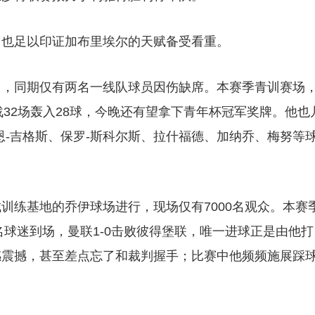
，也足以印证加布里埃尔的天赋备受看重。
训，同期仅有两名一线队球员因伤缺席。本赛季青训赛场
出战32场轰入28球，今晚还有望拿下青年杯冠军奖牌。他也
恩-吉格斯、保罗-斯科尔斯、拉什福德、加纳乔、梅努等
训练基地的乔伊球场进行，现场仅有7000名观众。本赛
名球迷到场，曼联1-0击败彼得堡联，唯一进球正是由他打
感震撼，甚至差点忘了和裁判握手；比赛中他频频施展踩