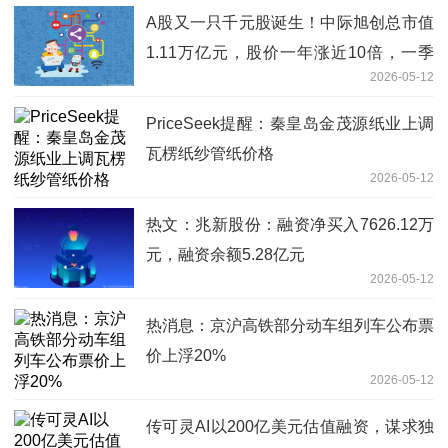
A股又一只千元股诞生！中际旭创总市值
1.11万亿元，股价一年涨近10倍，一季
2026-05-12
度业绩超2024年全年
PriceSeek提醒：秦皇岛金茂源纸业上调
瓦楞纸纱管纸价格
2026-05-12
热文：兆新股份：融资净买入7626.12万
元，融资余额5.28亿元
2026-05-12
热消息：京沪高铁部分动车组列车公布票
价上浮20%
2026-05-12
传可灵AI以200亿美元估值融资，谋求独