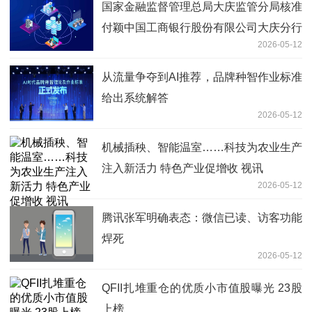
国家金融监督管理总局大庆监管分局核准
付颖中国工商银行股份有限公司大庆分行
2026-05-12
副行长任职资格|精选
从流量争夺到AI推荐，品牌种智作业标准
给出系统解答
2026-05-12
机械插秧、智能温室……科技为农业生产
注入新活力 特色产业促增收 视讯
2026-05-12
腾讯张军明确表态：微信已读、访客功能
焊死
2026-05-12
QFII扎堆重仓的优质小市值股曝光 23股
上榜