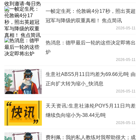
一帧定生死：伦敦碗4分17秒，照出英超
冠军与降级的双重真相！ 焦点简讯
2026-05-11
热消息：德甲最后一轮的这些决定即将出
炉
2026-05-11
生意社ABS5月11日均差为69.66元/吨 由
正向扩大转为缩小_快消息
2026-05-11
天天资讯:生意社涤纶POY5月11日均差
继续负向缩小为-38.44元/吨
2026-05-11
费利佩：我的私人教练对我帮助很大；成