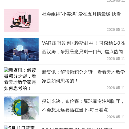
2026-05-11
社会组织“小美满” 爱在五月情最暖 快看
2026-05-11
VAR压哨改判+赖斯封神！阿森纳1-0胜
西汉姆，争冠悬念只剩一口气_焦点热闻
2026-05-11
新资讯：解读微积分之谜，看看天才数学
家是如何思考的！
2026-05-11
挺进东决，布伦森：赢球靠专注和防守，
不会想太远要活在当下-每日看点
2026-05-11