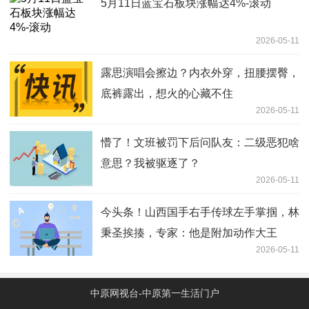
5月11日蓝宝石板块涨幅达4%-滚动
2026-05-11
露思演唱会擦边？内衣外穿，扭腰摆臀，
底裤露出，想火的心藏不住
2026-05-11
懵了！文班被罚下后问队友：二级恶犯啥
意思？我被驱逐了？
2026-05-11
今头条！山西国手右手传球左手掌掴，林
秉圣挨揍，专家：他是附加动作大王
2026-05-11
中原网视台-中原第一生活门户