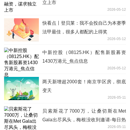
立上市
2026-05-12
快看点丨登贝莱：我不会投自己为本赛季
法甲最佳，很多人都配的上得奖
2026-05-12
中新控股（08125.HK）配售新股募资
1430万港元_焦点信息
2026-05-12
两天新增超2000套！南京学区房，彻底
变天
2026-05-11
贝索斯花了7000万，让桑切斯在Met
Gala出尽风头，梅根没收到邀请-每日热
2026-05-11
点