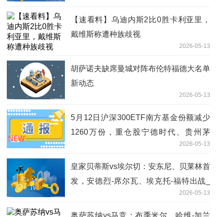
【速看料】乌迪内斯2比0胜卡利亚里，
戴维斯称遭种族歧视
2026-05-13
胡萨诺夫缺席曼城对阵布伦特福德大名单
新动态
2026-05-13
5月12日沪深300ETF南方基金份额减少
1260万份，重仓股宁德时代、贵州茅
2026-05-13
台、中际旭创
皇家贝蒂斯vs埃尔切：安东尼、贝莱林首
发，安德烈-席尔瓦、埃克托-福特出战_
2026-05-13
焦点消息
奥萨苏纳vs马竞：布季米尔、哈维-加兰