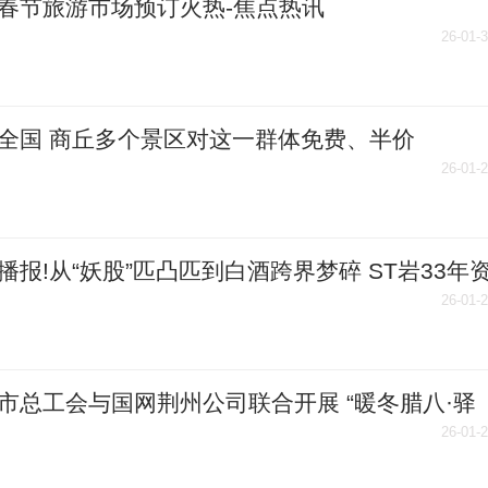
春节旅游市场预订火热-焦点热讯
26-01-
全国 商丘多个景区对这一群体免费、半价
26-01-
播报!从“妖股”匹凸匹到白酒跨界梦碎 ST岩33年
浮或将谢幕 2025年亏损超1.8亿触及退市红线
26-01-
市总工会与国网荆州公司联合开展 “暖冬腊八·驿
行”慰问活动
26-01-