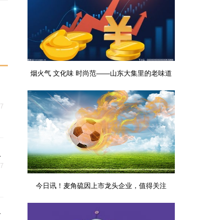
讯
烟火气 文化味 时尚范——山东大集里的老味道
与新年俗_播资讯
27
上
27
今日讯！麦角硫因上市龙头企业，值得关注
年
（2026/2/13）