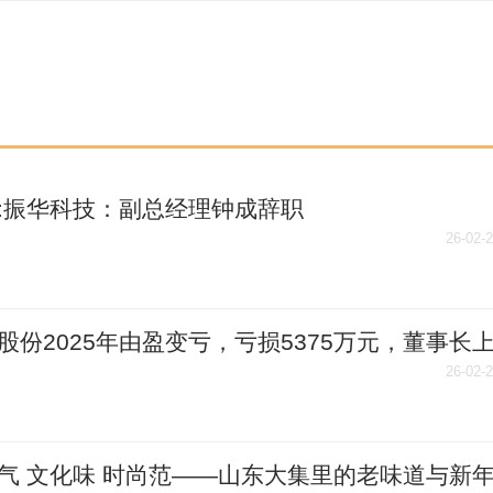
:振华科技：副总经理钟成辞职
26-02-
股份2025年由盈变亏，亏损5375万元，董事长
酬181万元，员工人均薪酬31万元 资讯
26-02-
气 文化味 时尚范——山东大集里的老味道与新