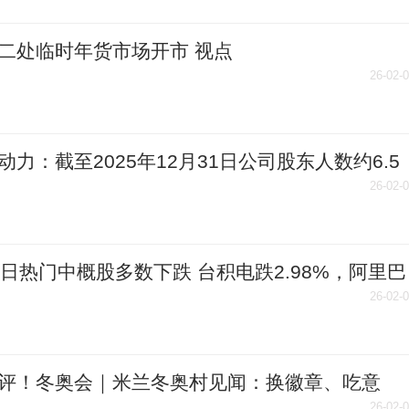
二处临时年货市场开市 视点
26-02-
动力：截至2025年12月31日公司股东人数约6.5
|速读
26-02-
5日热门中概股多数下跌 台积电跌2.98%，阿里巴
.76%|焦点
26-02-
评！冬奥会｜米兰冬奥村见闻：换徽章、吃意
26-02-