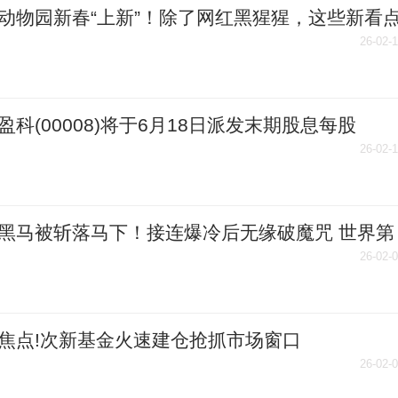
动物园新春“上新”！除了网红黑猩猩，这些新看
过_时快讯
26-02-
盈科(00008)将于6月18日派发末期股息每股
848港元
26-02-
黑马被斩落马下！接连爆冷后无缘破魔咒 世界第
限明显更高|热消息
26-02-
焦点!次新基金火速建仓抢抓市场窗口
26-02-