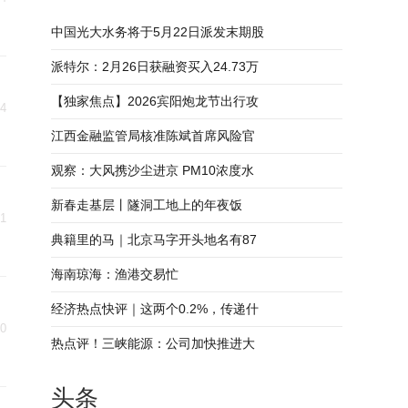
中国光大水务将于5月22日派发末期股
派特尔：2月26日获融资买入24.73万
【独家焦点】2026宾阳炮龙节出行攻
04
江西金融监管局核准陈斌首席风险官
观察：大风携沙尘进京 PM10浓度水
新春走基层丨隧洞工地上的年夜饭
31
典籍里的马｜北京马字开头地名有87
海南琼海：渔港交易忙
经济热点快评｜这两个0.2%，传递什
30
热点评！三峡能源：公司加快推进大
头条