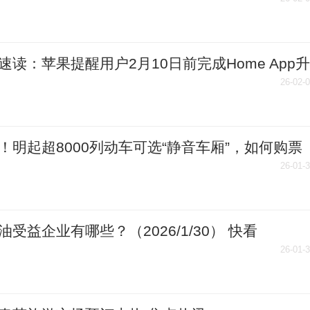
“中国红”点亮奥运氛围
速读：苹果提醒用户2月10日前完成Home App升
26-02-
！明起超8000列动车可选“静音车厢”，如何购票
里
26-01-
油受益企业有哪些？（2026/1/30） 快看
26-01-