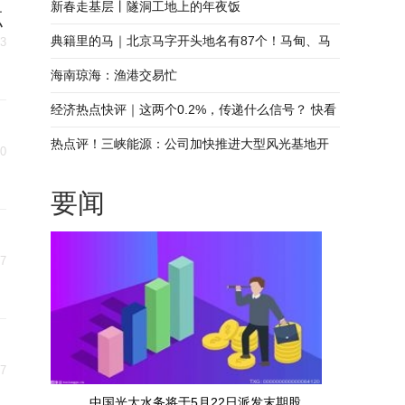
新春走基层丨隧洞工地上的年夜饭
点
典籍里的马｜北京马字开头地名有87个！马甸、马
13
驹桥、马连道是怎么来的？ 播报
海南琼海：渔港交易忙
经济热点快评｜这两个0.2%，传递什么信号？ 快看
热点评！三峡能源：公司加快推进大型风光基地开
10
发，着力巩固海上风电引领优势
要闻
07
07
中国光大水务将于5月22日派发末期股