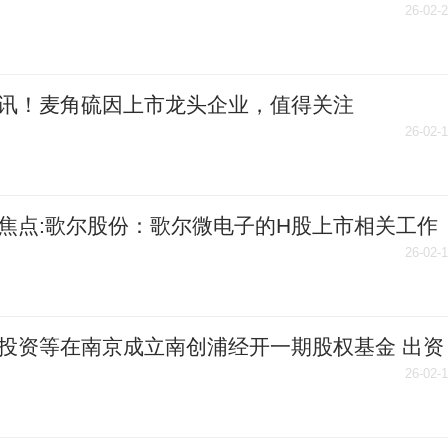
播资讯
26-02-
讯！麦角硫因上市龙头企业，值得关注
26/2/13）
26-02-
焦点:歌尔股份：歌尔微电子的H股上市相关工作
推进中
26-02-
投资等在南京成立南创浦经开一期股权基金 出资
亿
26-02-