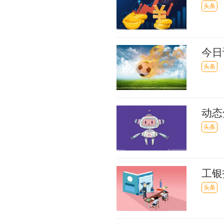
俗_
头条
今日
（20
头条
动态
仍在
头条
工银
额5
头条