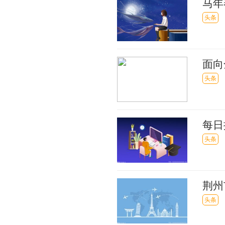
马年
头条
面向
头条
每日
本沉
头条
荆州
路同
头条