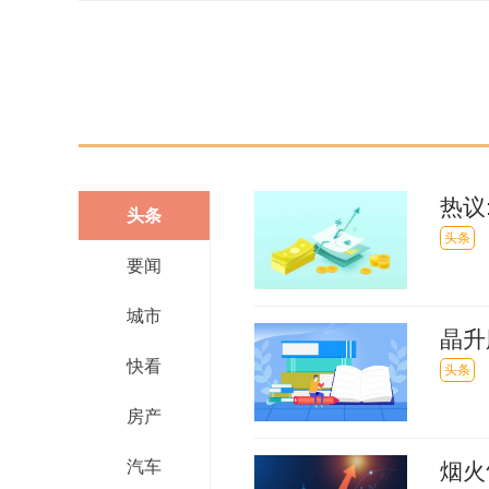
热议
头条
头条
要闻
城市
晶升
快看
年薪
头条
房产
汽车
烟火