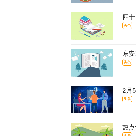
四十
头条
东安
万户
头条
2月
巴跌2
头条
热点
头条