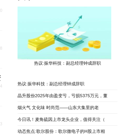
30
28
热议:振华科技：副总经理钟成辞职
资
热议:振华科技：副总经理钟成辞职
24
晶升股份2025年由盈变亏，亏损5375万元，董
烟火气 文化味 时尚范——山东大集里的老
今日讯！麦角硫因上市龙头企业，值得关注（
23
动态焦点:歌尔股份：歌尔微电子的H股上市相