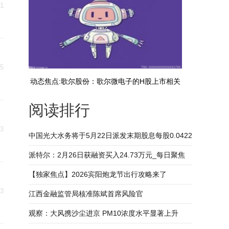
21
15
动态焦点:歌尔股份：歌尔微电子的H股上市相关
阅读排行
工作仍在推进中
13
中国光大水务将于5月22日派发末期股息每股0.0422
港元
派特尔：2月26日获融资买入24.73万元_每日聚焦
【独家焦点】2026宾阳炮龙节出行攻略来了
13
江西金融监管局核准陈斌首席风险官
观察：大风携沙尘进京 PM10浓度水平显著上升