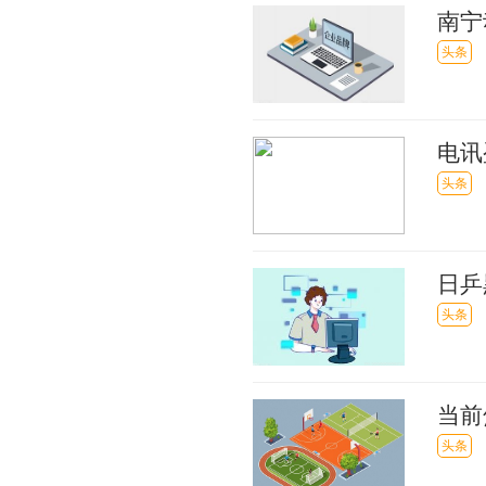
南宁
别错
头条
电讯
0.2
头条
日乒
4上
头条
当前
头条