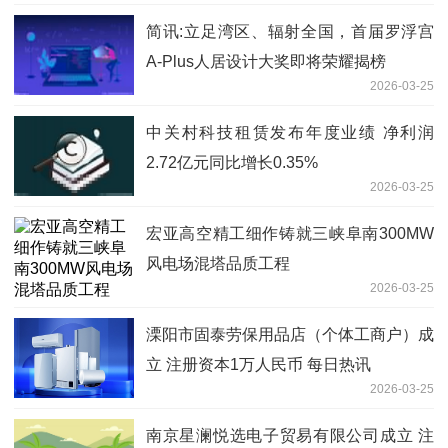
简讯:立足湾区、辐射全国，首届罗浮宫
A-Plus人居设计大奖即将荣耀揭榜
2026-03-25
中关村科技租赁发布年度业绩 净利润
2.72亿元同比增长0.35%
2026-03-25
宏亚高空精工细作铸就三峡阜南300MW
风电场混塔品质工程
2026-03-25
溧阳市固泰劳保用品店（个体工商户）成
立 注册资本1万人民币 每日热讯
2026-03-25
南京星澜悦选电子贸易有限公司成立 注