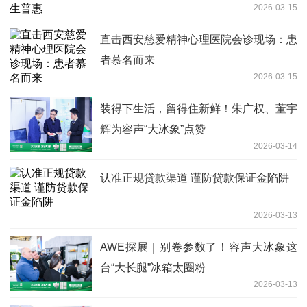
2026-03-15
直击西安慈爱精神心理医院会诊现场：患
者慕名而来
2026-03-15
装得下生活，留得住新鲜！朱广权、董宇
辉为容声“大冰象”点赞
2026-03-14
认准正规贷款渠道 谨防贷款保证金陷阱
2026-03-13
AWE探展｜别卷参数了！容声大冰象这
台“大长腿”冰箱太圈粉
2026-03-13