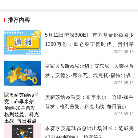
推荐内容
5月12日沪深300ETF南方基金份额减少
1260万份，重仓股宁德时代、贵州茅
2026-05-13
台、中际旭创
皇家贝蒂斯vs埃尔切：安东尼、贝莱林首
发，安德烈-席尔瓦、埃克托-福特出战_
2026-05-13
焦点消息
奥萨苏纳vs马竞：布季米尔、哈维-加兰
首发，格列兹曼、科克出战_每日看点
2026-05-13
本赛季英超球员总计出场时长：范戴克
4761分钟列第1，拉亚第5