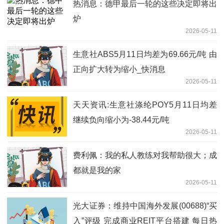
热消息：德甲最后一轮的这些决定即将出
炉
2026-05-11
生意社ABS5月11日均差为69.66元/吨 由
正向扩大转为缩小_快消息
2026-05-11
天天资讯:生意社涤纶POY5月11日均差
继续负向缩小为-38.44元/吨
2026-05-11
费利佩：我的私人教练对我帮助很大；成
都就是我的家
2026-05-11
光大证券：维持中国海外发展(00688)“买
入”评级 完成商业REIT平台搭建 每日热