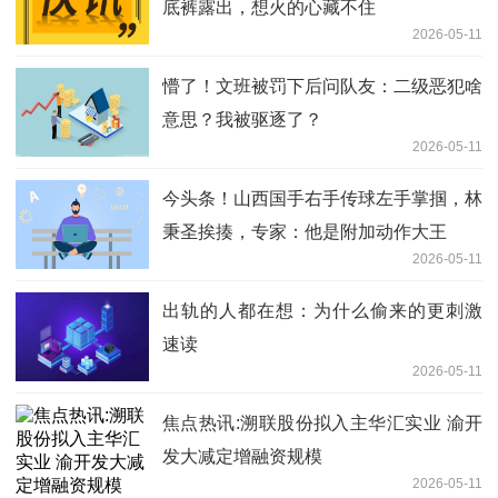
底裤露出，想火的心藏不住
2026-05-11
懵了！文班被罚下后问队友：二级恶犯啥
意思？我被驱逐了？
2026-05-11
今头条！山西国手右手传球左手掌掴，林
秉圣挨揍，专家：他是附加动作大王
2026-05-11
出轨的人都在想：为什么偷来的更刺激
速读
2026-05-11
焦点热讯:溯联股份拟入主华汇实业 渝开
发大减定增融资规模
2026-05-11