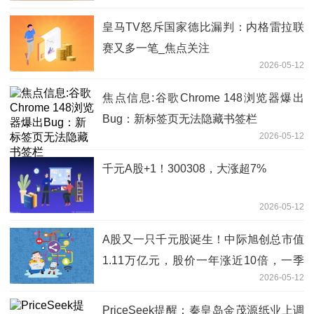
皇马TV怒斥国家德比漏判：内格雷拉联
赛又多一笔_焦点关注
2026-05-12
焦点信息:谷歌Chrome 148浏览器爆出
Bug：新标签页无法隐藏书签栏
2026-05-12
千元A股+1！300308，大涨超7%
2026-05-12
A股又一只千元股诞生！中际旭创总市值
1.11万亿元，股价一年涨近10倍，一季
2026-05-12
度业绩超2024年全年
PriceSeek提醒：秦皇岛金茂源纸业上调