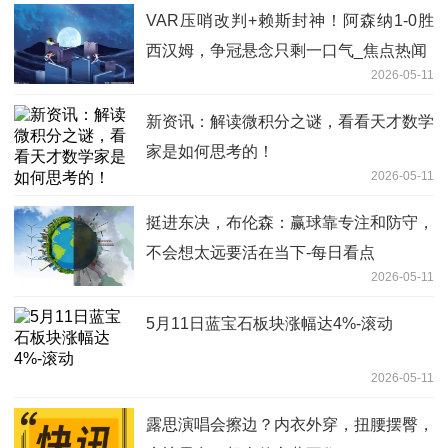
VAR压哨改判+赖斯封神！阿森纳1-0胜
西汉姆，争冠悬念只剩一口气_焦点热闻
2026-05-11
新资讯：解读微积分之谜，看看天才数学
家是如何思考的！
2026-05-11
挺进东决，布伦森：赢球靠专注和防守，
不会想太远要活在当下-每日看点
2026-05-11
5月11日蓝宝石板块涨幅达4%-滚动
2026-05-11
露思演唱会擦边？内衣外穿，扭腰摆臀，