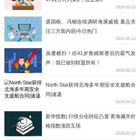
2026-05-13
裘国根、冯柳连续调研海康威视 重点关
注三方面内容|今日热门
2026-05-13
虽遭横扫！但41岁詹姆斯赛后仍霸气发
声：我已做到联盟所有！
2026-05-12
North Star获得北海多年期安全支援船合
同|速递
2026-05-12
新华指数| 行情分化特征凸显 青海藏羊价
格指数涨跌互现
2026-05-12