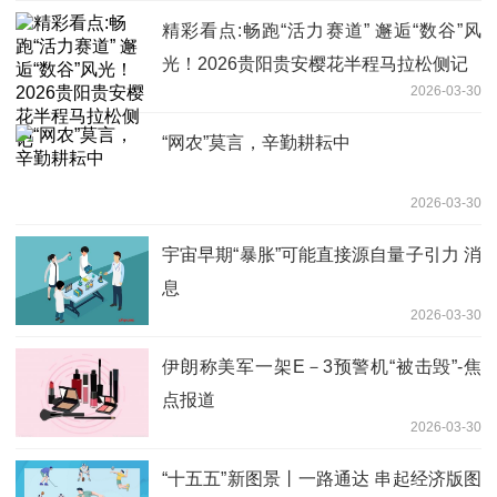
精彩看点:畅跑“活力赛道” 邂逅“数谷”风
光！2026贵阳贵安樱花半程马拉松侧记
2026-03-30
“网农”莫言，辛勤耕耘中
2026-03-30
宇宙早期“暴胀”可能直接源自量子引力 消
息
2026-03-30
伊朗称美军一架E－3预警机“被击毁”-焦
点报道
2026-03-30
“十五五”新图景丨一路通达 串起经济版图