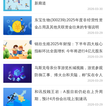
新廊道
2026-03-30
东宝生物(300239):2025年度非经营性资
金占用及其他关联资金往来的专项说明
2026-03-29
锦欣生殖2025年财报：下半年四大核心
指标环比全面增长 今年将进行4亿元股东
2026-03-29
回报
马斯克母亲分享游览长城视频，游览参观
防御工事、烽火台和关隘，称“实在令人
2026-03-29
惊叹” 前沿资讯
和讯投顾王岩：A股目前仍处在上升周
期，预计4月份会出现上涨|速讯
2026-03-29