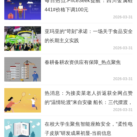
每日热点:PriceSeek提醒：四川金属硅
441#价格下调100元
2026-03-31
亚玛亚的“苛刻”承诺：一场关于食品安全
的长期主义实践
2026-03-31
春耕备耕农资供应有保障_热点聚焦
2026-03-31
热消息：为接卖菜老人折返获全网点赞
的“温情轮渡”来自安徽 船长：三代摆渡，
2026-03-31
对卖菜者只收单程费
在校大学生聚焦智能座舱安全，“柔性电
子皮肤”研发成果初显-当前信息