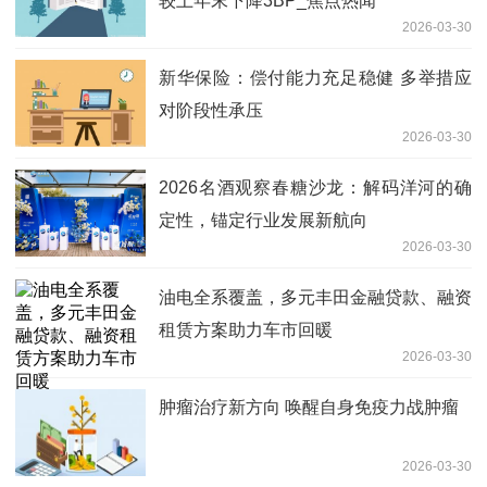
较上年末下降3BP_焦点热闻
2026-03-30
新华保险：偿付能力充足稳健 多举措应
对阶段性承压
2026-03-30
2026名酒观察春糖沙龙：解码洋河的确
定性，锚定行业发展新航向
2026-03-30
油电全系覆盖，多元丰田金融贷款、融资
租赁方案助力车市回暖
2026-03-30
肿瘤治疗新方向 唤醒自身免疫力战肿瘤
2026-03-30