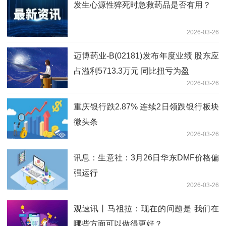
发生心源性猝死时急救药品是否有用？
2026-03-26
迈博药业-B(02181)发布年度业绩 股东应
占溢利5713.3万元 同比扭亏为盈
2026-03-26
重庆银行跌2.87% 连续2日领跌银行板块
微头条
2026-03-26
讯息：生意社：3月26日华东DMF价格偏
强运行
2026-03-26
观速讯丨马祖拉：现在的问题是 我们在
哪些方面可以做得更好？