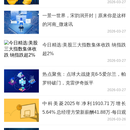
2026-03-27
一景一世界，宋韵润开封｜原来你是这样
的河南_微速讯
2026-03-27
今日精选:美股三大指数集体收跌 纳指跌
超2%
2026-03-27
热点聚焦：点球大战捷克6-5爱尔兰，帕
罗特破门，克雷伊奇扳平
2026-03-27
中科美菱2025年净利1910.71万增长
5.64% 总经理方荣新薪酬41.88万-每日观
2026-03-26
点