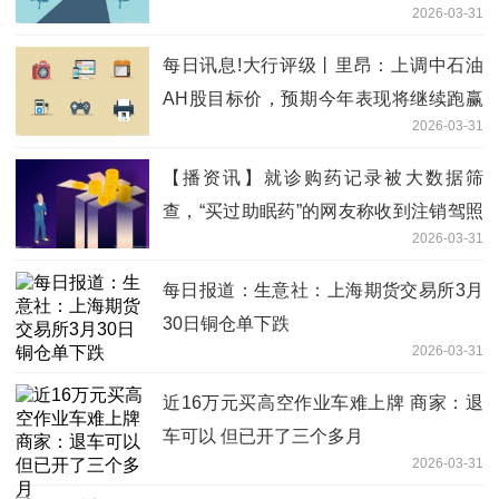
2026-03-31
每日讯息!大行评级丨里昂：上调中石油
AH股目标价，预期今年表现将继续跑赢
2026-03-31
同业
【播资讯】就诊购药记录被大数据筛
查，“买过助眠药”的网友称收到注销驾照
2026-03-31
短信，交警：系提醒，建议到场核实
每日报道：生意社：上海期货交易所3月
30日铜仓单下跌
2026-03-31
近16万元买高空作业车难上牌 商家：退
车可以 但已开了三个多月
2026-03-31