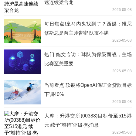
速连续梁合龙
2026-05-08
每日焦点!皇马内鬼找到了？西媒：维尼
修斯总是向主帅告密 队友不满
2026-05-08
热门:鲍文专访：球队为保级而战，主场
比赛至关重要
2026-05-08
当前看点!软银将OpenAI保证金贷款目标
下调40%
2026-05-08
大摩：升港交所(00388)目标价至515港
元 续予“增持”评级-热消息
2026-05-08