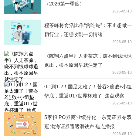
（2026第一季度）
2026-05-10
程苓峰将俞浩比作“贪吃蛇”：不止想做一
切行业，还想收割一切情绪
2026-05-10
《陈翔六点半》人走茶凉，赚不到钱球球
退出，根本原因早就注定了
2026-05-10
0-1到1-2！国足太难了！苦吞2连败+小组
垫底，重返U17世界杯难了_焦点观察
2026-05-10
5家拟IPO券商业绩分化！东莞证券夺双
冠 渤海证券遭遇滑铁卢 焦点播报
2026-05-10