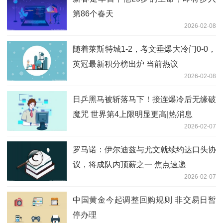
第86个春天
2026-02-08
随着莱斯特城1-2，考文垂爆大冷门0-0，
英冠最新积分榜出炉 当前热议
2026-02-08
日乒黑马被斩落马下！接连爆冷后无缘破
魔咒 世界第4上限明显更高|热消息
2026-02-07
罗马诺：伊尔迪兹与尤文就续约达口头协
议，将成队内顶薪之一 焦点速递
2026-02-07
中国黄金今起调整回购规则 非交易日暂
停办理