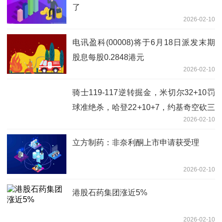
了
2026-02-10
电讯盈科(00008)将于6月18日派发末期
股息每股0.2848港元
2026-02-10
骑士119-117逆转掘金，米切尔32+10罚
球准绝杀，哈登22+10+7，约基奇空砍三
2026-02-10
双|今亮点
立方制药：非奈利酮上市申请获受理
2026-02-10
港股石药集团涨近5%
2026-02-10