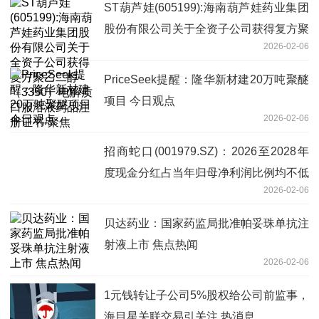
ST葫芦娃(605199):海南葫芦娃药业集团
股份有限公司关于全资子公司获得复方聚
2026-02-06
乙二醇（3350）电解质口服溶液药品注
册证书-聚焦
PriceSeek提醒：隆华新材建20万吨聚醚
项目 今日观点
2026-02-06
招商蛇口(001979.SZ)：2026至2028年
度现金分红占当年归母净利润比例均不低
2026-02-06
于40% 热门看点
贝达药业：国家药监局批准帕妥珠单抗注
射液上市 焦点热闻
2026-02-06
1元钱转让子公司5%股权给公司前监事，
海目星关联交易引关注 热消息