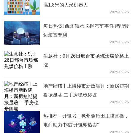
高1.8米的人形机器人
2025-09-26
每日热议!西北轴承取得汽车零件智能转
运装置专利
2025-09-26
生意社：9月26日邢台市场炼焦煤价格上
涨
2025-09-26
地产经纬丨上海楼市新政满月：新房短期
提振显著 二手房稳步爬坡
2025-09-26
热推荐：开镰啦！象州金稻田里搞直播，
电商助力中稻“开镰即热卖”
2025-09-26