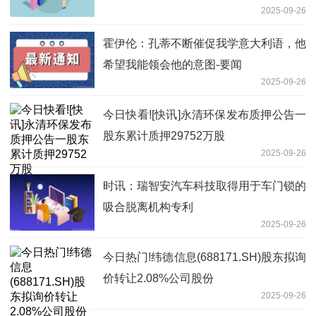
2025-09-26
霍伊伦：孔蒂不断催促我学意大利语，他
希望我能领会他的意图-要闻
2025-09-26
今日快看![快讯]永清环保发布质押公告一
股东累计质押29752万股
2025-09-26
时讯：瑞智安汽车科技取得用于车门锁的
吸合脱离机构专利
2025-09-26
今日热门!纬德信息(688171.SH)股东拟询
价转让2.08%公司股份
2025-09-26