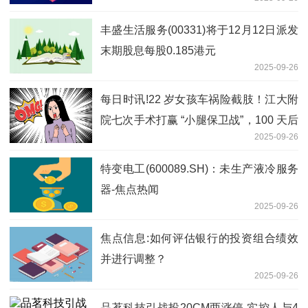
丰盛生活服务(00331)将于12月12日派发
末期股息每股0.185港元
2025-09-26
每日时讯!22 岁女孩车祸险截肢！江大附
院七次手术打赢 “小腿保卫战”，100 天后
2025-09-26
拄助行器迈步
特变电工(600089.SH)：未生产液冷服务
器-焦点热闻
2025-09-26
焦点信息:如何评估银行的投资组合绩效
并进行调整？
2025-09-26
品茗科技引战投20CM两涨停 实控人与4