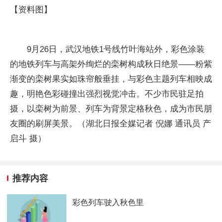
【资料图】
9月26日，武汉地铁1号线竹叶海站外，彩色涂装
的地铁列车与高架外绚烂的栾树构成秋日绝景——粉紫
渐变的栾树果实如珠帘般垂挂，与彩色主题列车相映成
趣，明艳色彩碰撞出强烈视觉冲击。不少市民驻足拍
摄，以栾树为前景、列车为背景定格秋色，成为市民朋
友圈的刷屏美景。（湖北日报全媒记者 倪娜 通讯员 产
启斗 摄）
推荐内容
彩色列车驶入秋色里