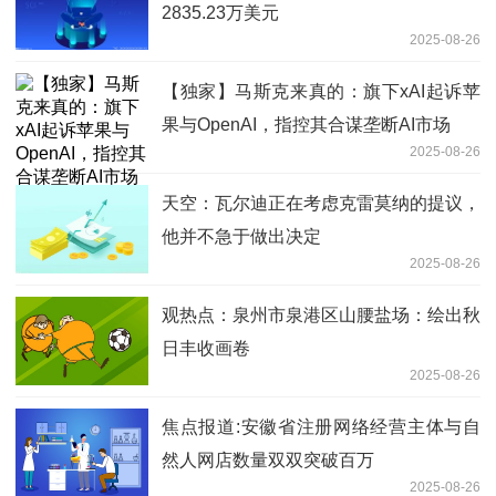
2835.23万美元
2025-08-26
【独家】马斯克来真的：旗下xAI起诉苹
果与OpenAI，指控其合谋垄断AI市场
2025-08-26
天空：瓦尔迪正在考虑克雷莫纳的提议，
他并不急于做出决定
2025-08-26
观热点：泉州市泉港区山腰盐场：绘出秋
日丰收画卷
2025-08-26
焦点报道:安徽省注册网络经营主体与自
然人网店数量双双突破百万
2025-08-26