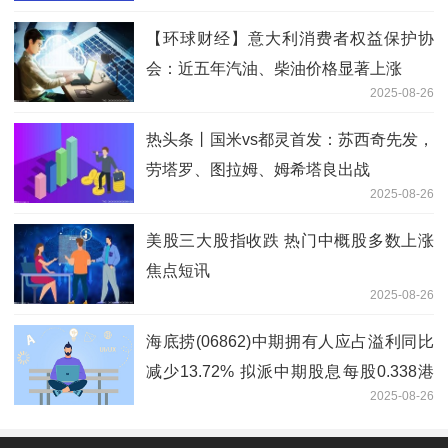
【环球财经】意大利消费者权益保护协
会：近五年汽油、柴油价格显著上涨
2025-08-26
热头条丨国米vs都灵首发：苏西奇先发，
劳塔罗、图拉姆、姆希塔良出战
2025-08-26
美股三大股指收跌 热门中概股多数上涨
焦点短讯
2025-08-26
海底捞(06862)中期拥有人应占溢利同比
减少13.72% 拟派中期股息每股0.338港
2025-08-26
元 视焦点讯