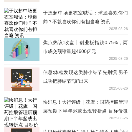
于汉超中场更衣室喊话：球迷喜欢你们
帅？不就喜欢你们有担当嘛 资讯
2025-08-26
焦点热议:收盘丨创业板指跌0.75%，两
市成交额缩量超4600亿元
2025-08-26
信息:体检发现这类肺小结节先别慌 男子
成功把肺结节“咳”出来
2025-08-26
快消息！大行评级｜花旗：国药控股管理
层预期下半年起或出现转折点 目标价微
2025-08-26
降至22.7港元
库里粉丝嘲讽杜兰特！杜兰特杀人诛心回