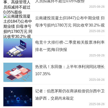
人员拟减持不超过0.05%股份
2025-08-26
云南建投混凝土(01847)公布中期业绩 归
母净亏损约1780万元 同比收窄30.2%-观
2025-08-26
察
电竞十大排行榜-二季度相关股票净利率
排名一览|每日快报
2025-08-26
热资讯！东田微：上半年净利润同比增长
107.35%
2025-08-26
记者：伯恩茅斯仍在商谈租借切尔西中卫
迪萨西，交易尚未敲定
2025-08-26