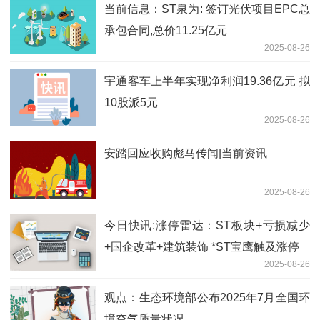
速看
当前信息：ST泉为: 签订光伏项目EPC总
承包合同,总价11.25亿元
2025-08-26
宇通客车上半年实现净利润19.36亿元 拟
10股派5元
2025-08-26
安踏回应收购彪马传闻|当前资讯
2025-08-26
今日快讯:涨停雷达：ST板块+亏损减少
+国企改革+建筑装饰 *ST宝鹰触及涨停
2025-08-26
观点：生态环境部公布2025年7月全国环
境空气质量状况