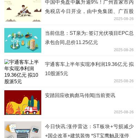
中国中免盘中飙升逾9%！广州首家市内
免税店今日开业，由中免集团、广百股
2025-08-26
份、岭南控股和白云机场联合打造|焦点
速看
当前信息：ST泉为: 签订光伏项目EPC总
承包合同,总价11.25亿元
2025-08-26
宇通客车上半年实现净利润19.36亿元 拟
10股派5元
2025-08-26
安踏回应收购彪马传闻|当前资讯
2025-08-26
今日快讯:涨停雷达：ST板块+亏损减少
+国企改革+建筑装饰 *ST宝鹰触及涨停