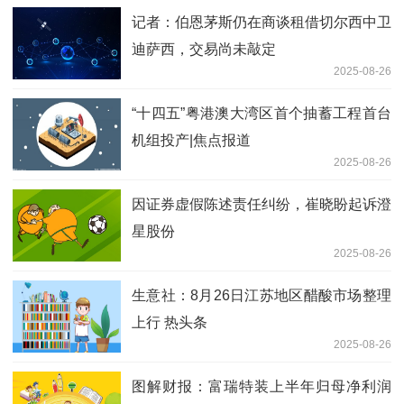
记者：伯恩茅斯仍在商谈租借切尔西中卫
迪萨西，交易尚未敲定
2025-08-26
“十四五”粤港澳大湾区首个抽蓄工程首台
机组投产|焦点报道
2025-08-26
因证券虚假陈述责任纠纷，崔晓盼起诉澄
星股份
2025-08-26
生意社：8月26日江苏地区醋酸市场整理
上行 热头条
2025-08-26
图解财报：富瑞特装上半年归母净利润