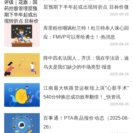
层预期下半年起或出现转折点 目标价微
2025-08-26
降至22.7港元
库里粉丝嘲讽杜兰特！杜兰特杀人诛心回
应：FMVP可以寄给勇士！-热消息
2025-08-26
阵中四名法国人，齐沃：我在学法语，迪
乌夫是我们缺少的中场类型-报道
2025-08-26
江南最大铁路货运枢纽上演“心脏手术”
540分钟换岔成功效率翻倍！_快资讯
2025-08-26
百事通！PTA商品报价动态（2025-08-
26）