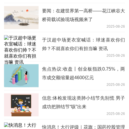
要闻：在建世界第一高桥——花江峡谷大
桥荷载试验现场视频来了
2025-08-26
于汉超中场更衣室喊话：球迷喜欢你们
帅？不就喜欢你们有担当嘛 资讯
2025-08-26
焦点热议:收盘丨创业板指跌0.75%，两
市成交额缩量超4600亿元
2025-08-26
信息:体检发现这类肺小结节先别慌 男子
成功把肺结节“咳”出来
2025-08-26
快消息！大行评级｜花旗：国药控股管理