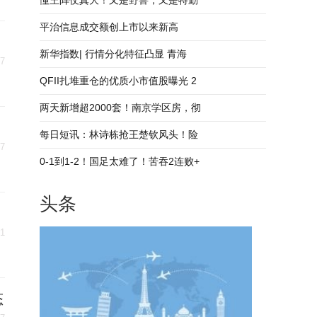
懂王阵仗真大！又是野兽，又是特勤
平治信息成交额创上市以来新高
新华指数| 行情分化特征凸显 青海
27
QFII扎堆重仓的优质小市值股曝光 2
两天新增超2000套！南京学区房，彻
每日短讯：林诗栋抢王楚钦风头！险
27
0-1到1-2！国足太难了！苦吞2连败+
头条
21
态