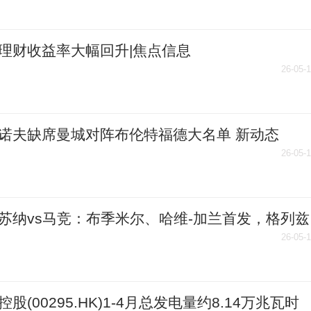
理财收益率大幅回升|焦点信息
26-05-
诺夫缺席曼城对阵布伦特福德大名单 新动态
26-05-
苏纳vs马竞：布季米尔、哈维-加兰首发，格列兹
科克出战_每日看点
26-05-
控股(00295.HK)1-4月总发电量约8.14万兆瓦时