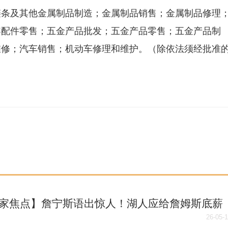
链条及其他金属制品制造；金属制品销售；金属制品修理
零配件零售；五金产品批发；五金产品零售；五金产品制
维修；汽车销售；机动车修理和维护。（除依法须经批准
。
家焦点】詹宁斯语出惊人！湖人应给詹姆斯底薪
，交易东契奇换字母哥？
26-05-