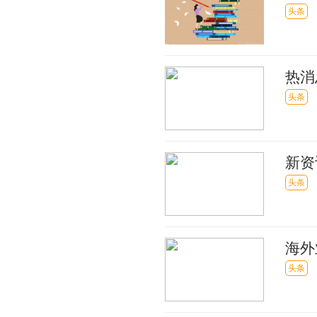
头条
热消
头条
新资
考的
头条
海外
头条