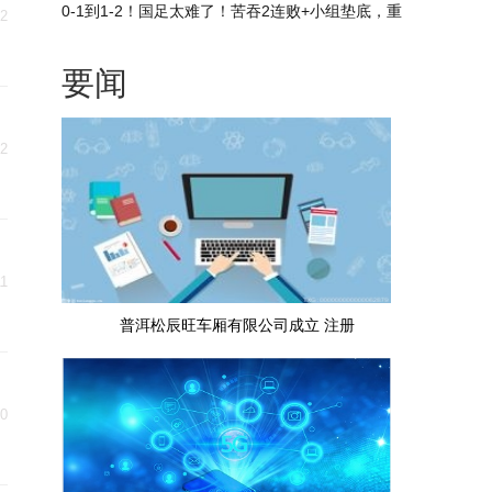
桌狂欢，把自己演成关键英雄
0-1到1-2！国足太难了！苦吞2连败+小组垫底，重
12
返U17世界杯难了_焦点观察
要闻
12
11
普洱松辰旺车厢有限公司成立 注册
10