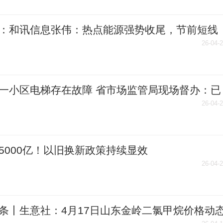
：和讯信息张伟：热点能源强势收尾，节前短线
何布局？
26-04-
一小区电梯存在故障 省市场监管局现场督办：已
到位
26-04-
5000亿！以旧换新政策持续显效
26-04-
条丨生意社：4月17日山东金岭二氯甲烷价格动