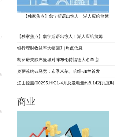
17
【独家焦点】詹宁斯语出惊人！湖人应给詹姆
【独家焦点】詹宁斯语出惊人！湖人应给詹姆
17
银行理财收益率大幅回升|焦点信息
胡萨诺夫缺席曼城对阵布伦特福德大名单 新
奥萨苏纳vs马竞：布季米尔、哈维-加兰首发
16
江山控股(00295.HK)1-4月总发电量约8.14万兆瓦时
商业
16