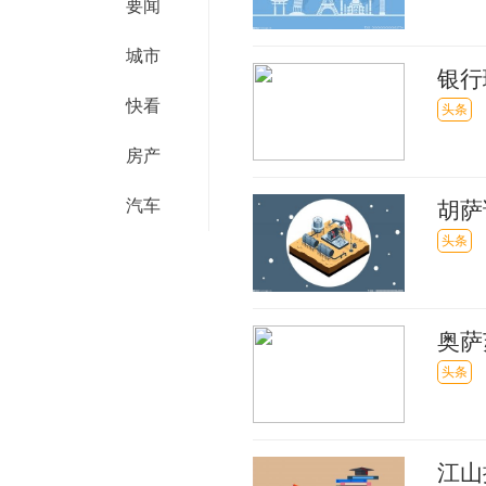
要闻
城市
银行
快看
头条
房产
汽车
胡萨
头条
奥萨
曼、
头条
江山