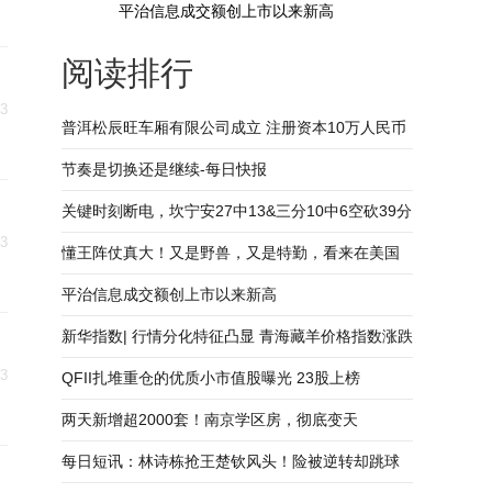
平治信息成交额创上市以来新高
阅读排行
13
普洱松辰旺车厢有限公司成立 注册资本10万人民币
节奏是切换还是继续-每日快报
关键时刻断电，坎宁安27中13&三分10中6空砍39分
13
7板9助2断_热议
懂王阵仗真大！又是野兽，又是特勤，看来在美国
被打怕了_每日速读
平治信息成交额创上市以来新高
新华指数| 行情分化特征凸显 青海藏羊价格指数涨跌
13
互现
QFII扎堆重仓的优质小市值股曝光 23股上榜
两天新增超2000套！南京学区房，彻底变天
每日短讯：林诗栋抢王楚钦风头！险被逆转却跳球