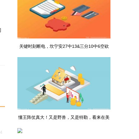
；
的
关键时刻断电，坎宁安27中13&三分10中6空砍
39分7板9助2断_热议
懂王阵仗真大！又是野兽，又是特勤，看来在美
14
国被打怕了_每日速读