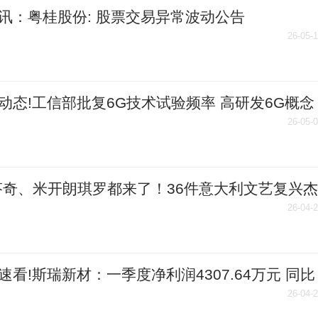
讯：粤桂股份: 股票交易异常波动公告
26-05-
动态!工信部批复6G技术试验频率 高研发6G概念
晓
26-05-
芬奇、米开朗琪罗都来了！36件意大利文艺复兴杰
相中国美术馆
26-04-
速看!斯瑞新材：一季度净利润4307.64万元 同比
3.24%
26-04-