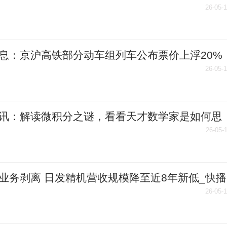
26-05-
息：京沪高铁部分动车组列车公布票价上浮20%
26-05-
讯：解读微积分之谜，看看天才数学家是如何思
！
26-05-
业务剥离 日发精机营收规模降至近8年新低_快播
26-05-