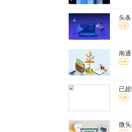
头条
该如
头条
南通
整改
头条
已超
头条
微头