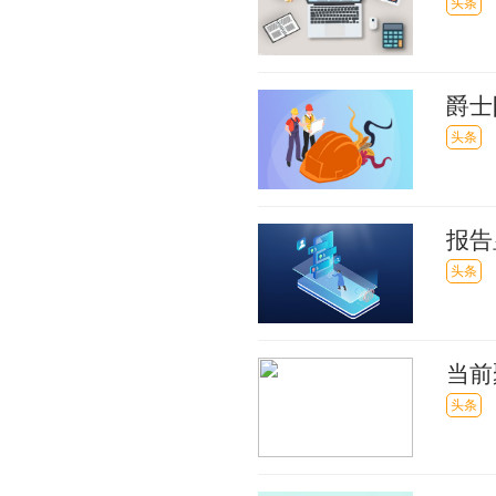
头条
爵士
焦点
头条
报告
头条
当前
头条