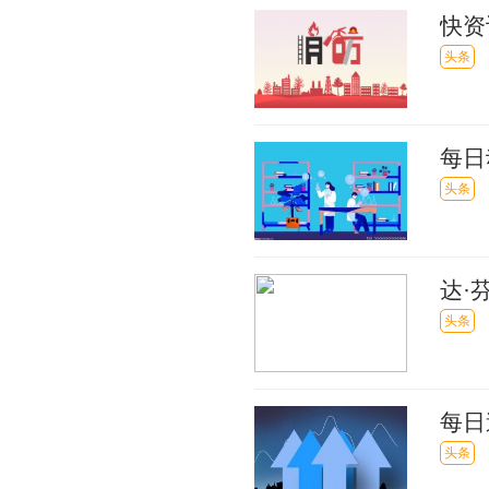
快资
头条
每日
股揭
头条
达·
作亮
头条
每日
增长3
头条