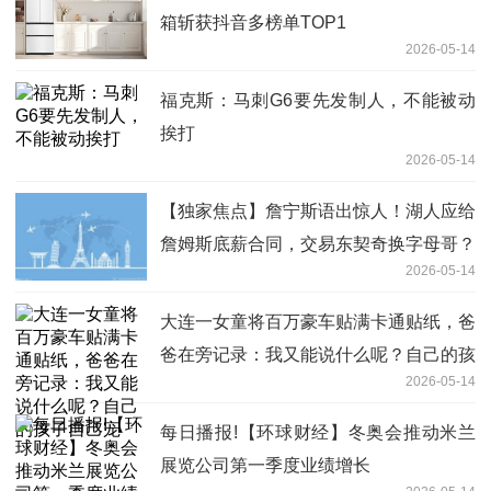
箱斩获抖音多榜单TOP1
2026-05-14
福克斯：马刺G6要先发制人，不能被动
挨打
2026-05-14
【独家焦点】詹宁斯语出惊人！湖人应给
詹姆斯底薪合同，交易东契奇换字母哥？
2026-05-14
大连一女童将百万豪车贴满卡通贴纸，爸
爸在旁记录：我又能说什么呢？自己的孩
2026-05-14
子自己宠
每日播报!【环球财经】冬奥会推动米兰
展览公司第一季度业绩增长