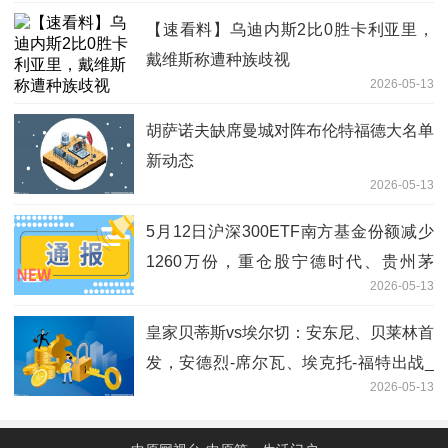
【速看料】乌迪内斯2比0胜卡利亚里，
戴维斯称遭种族歧视
2026-05-13
胡萨诺夫缺席曼城对阵布伦特福德大名单
新动态
2026-05-13
5月12日沪深300ETF南方基金份额减少
1260万份，重仓股宁德时代、贵州茅
2026-05-13
台、中际旭创
皇家贝蒂斯vs埃尔切：安东尼、贝莱林首
发，安德烈-席尔瓦、埃克托-福特出战_
2026-05-13
焦点消息