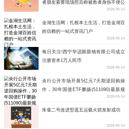
者朋友索要现场照后称被救者身份不便公
2026-05-14
开；当地：见义勇为认定无需获救者证
明，只要事件真实有效
金湖生活网：扎根本土生活，打造金湖百
姓信赖的一站式资讯门户
2026-05-14
每日关注!西宁华适眼眼镜有限公司成立
注册资本1万人民币
2026-05-14
央行公开市场开展5亿元7天期逆回购操
作，30年国债ETF鹏扬(511090)最新规
2026-05-14
模266.40亿元 每日精选
朱雀二号改进型遥五运载火箭发射成功
2026-05-14