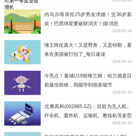
2026-05-14
内马尔母亲拒25岁男友求婚！交36岁新
欢！巴西球星要破财消灾！|新消息
2026-05-14
懂王阵仗真大！又是野兽，又是特勤，看
来在美国被打怕了_每日速读
2026-05-14
今亮点！曼城U19前锋兰姆：哈兰德是目
前最佳前锋，我能学到很多细节
2026-05-14
北摩高科(002985.SZ)：目前为无人机、
歼击机、轰炸机、运输机、教练机等多型
2026-05-13
军工装备配套产品及维修业务 今日要闻