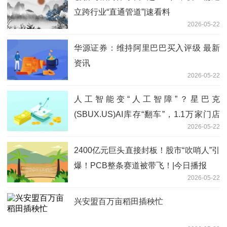
立跨行业“直通管道”|速看料
2026-05-22
华源证券：维持阿里巴巴买入评级 最新
资讯
2026-05-22
人工智能变“人工智障”？星巴克
(SBUX.US)AI库存“翻车”，1.1万家门店
2026-05-22
重回人工盘点-最资讯
2400亿元巨头直接封板！股市“吹哨人”引
爆！PCB整条赛道被带飞！|今日播报
2026-05-22
兴安盟百万亩稻田插秧忙