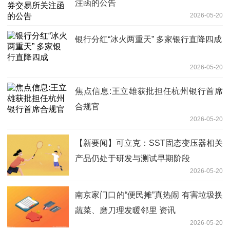
注函的公告
2026-05-20
银行分红“冰火两重天” 多家银行直降四成
2026-05-20
焦点信息:王立雄获批担任杭州银行首席
合规官
2026-05-20
【新要闻】可立克：SST固态变压器相关
产品仍处于研发与测试早期阶段
2026-05-20
南京家门口的“便民摊”真热闹 有害垃圾换
蔬菜、磨刀理发暖邻里 资讯
2026-05-20