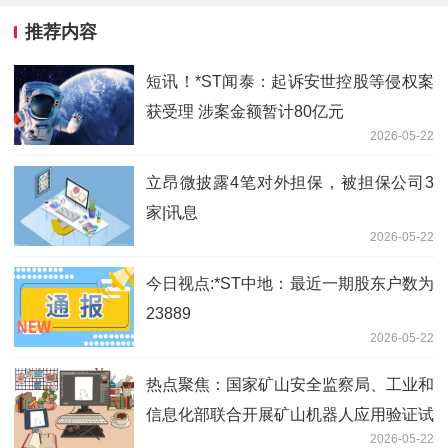
推荐内容
短讯！*ST闻泰：起诉安世控股等侵权案
获受理 涉案金额暂计80亿元
2026-05-22
立昂微披露4笔对外担保，被担保公司3
家|讯息
2026-05-22
今日视点:*ST中地：最近一期股东户数为
23889
2026-05-22
热点聚焦：国家矿山安全监察局、工业和
信息化部联合开展矿山机器人应用验证试
2026-05-22
点工作