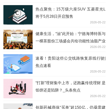
热点聚焦：15万级六座SUV 五菱星光L
将于5月28日开启预售
2026-05-22
健康生活，“油”此开始：宁德海博特医与
一棵茶股份三场盛会共绘功能性油脂产业
2026-05-22
新图景
速看！贵阳这些公交线路恢复原线行驶|
焦点速看
2026-05-22
“打新”理财集中上市，还跑赢传统理财 是
馅饼还是陷阱？_头条焦点
2026-05-22
创新药械商保“买单”超150亿，仍亟需建