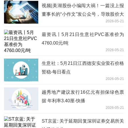
视频|美湖股份小编闯大祸！一篇没上报
董事长的“小作文”发公众号，导致股价大
2026-05-21
跌24%、市值蒸发30亿元-观察
最资讯丨5月21日生意社PVC基准价为
4760.00元/吨
2026-05-21
生意社：5月21日江西德安实业萤石价格
暂稳-每日看点
2026-05-21
越秀地产建议发行16亿元有担保绿色票
据 年利率3.40厘-快播
2026-05-21
ST京蓝: 关于延期回复深圳证券交易所关