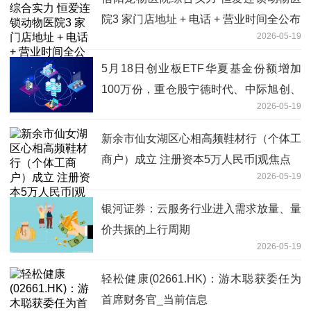
院3 家门店地址 + 电话 + 营业时间全公布
2026-05-19
5月18日创业板ETF华夏基金份额增加
100万份，重仓股宁德时代、中际旭创、
2026-05-19
新易盛_每日速看
新余市仙女湖区心相高频鞋材行（个体工
商户）成立 注册资本5万人民币|观焦点
2026-05-19
银河证券：云服务行业进入需求放量、量
价共振的上行周期
2026-05-19
轻松健康(02661.HK)：游木聪获委任为
首席财务官_当前信息