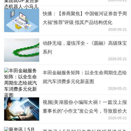
乘上舱达成千台订单
快播：【券商聚焦】中国银河证券首予周
大福“推荐”评级 指其产品结构优化
2026-05-21
动静无端，凝练浑全 - 《圆融》高级珠宝
系列
2026-05-21
丰田金融服务矩阵：以全生命周期生态绘
就汽车消费多元化新蓝图
2026-05-21
视频|美湖股份小编闯大祸！一篇没上报
董事长的“小作文”发公众号，导致股价大
2026-05-21
跌24%、市值蒸发30亿元-观察