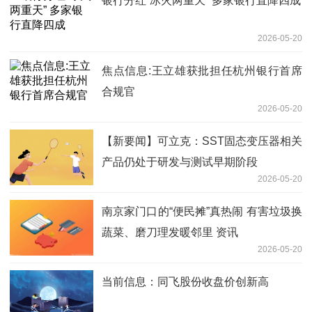
银行分红“冰火两重天” 多家银行直降四成
2026-05-20
焦点信息:王立雄获批担任杭州银行首席
合规官
2026-05-20
【新要闻】可立克：SST固态变压器相关
产品仍处于研发与测试早期阶段
2026-05-20
南京家门口的“便民摊”真热闹 有害垃圾换
蔬菜、磨刀理发暖邻里 资讯
2026-05-20
当前信息：同飞股份收盘价创新高