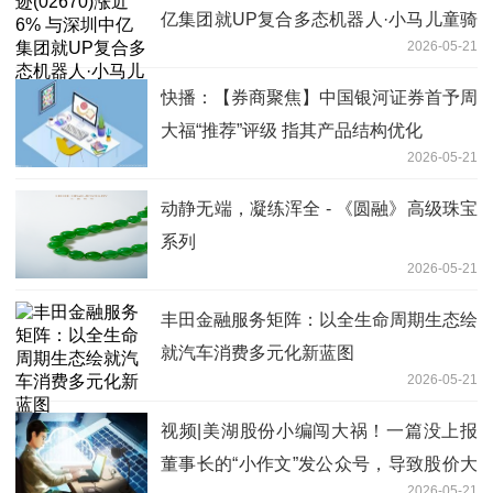
亿集团就UP复合多态机器人·小马儿童骑
2026-05-21
乘上舱达成千台订单
快播：【券商聚焦】中国银河证券首予周
大福“推荐”评级 指其产品结构优化
2026-05-21
动静无端，凝练浑全 - 《圆融》高级珠宝
系列
2026-05-21
丰田金融服务矩阵：以全生命周期生态绘
就汽车消费多元化新蓝图
2026-05-21
视频|美湖股份小编闯大祸！一篇没上报
董事长的“小作文”发公众号，导致股价大
2026-05-21