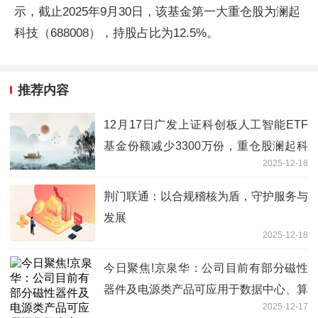
示，截止2025年9月30日，该基金第一大重仓股为澜起
科技（688008），持股占比为12.5%。
推荐内容
12月17日广发上证科创板人工智能ETF
基金份额减少3300万份，重仓股澜起科
2025-12-18
技、芯原股份、寒武纪-观速讯
荆门联通：以合规稽核为盾，守护服务与
发展
2025-12-18
今日聚焦!京泉华：公司目前有部分磁性
器件及电源类产品可应用于数据中心、算
2025-12-17
力中心相关设备中