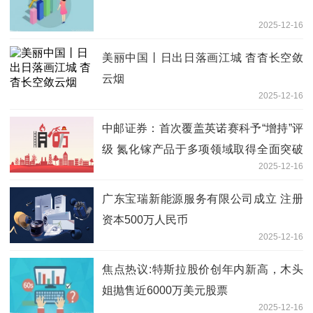
2025-12-16
美丽中国丨日出日落画江城 杳杳长空敛
云烟
2025-12-16
中邮证券：首次覆盖英诺赛科予“增持”评
级 氮化镓产品于多项领域取得全面突破
2025-12-16
微头条
广东宝瑞新能源服务有限公司成立 注册
资本500万人民币
2025-12-16
焦点热议:特斯拉股价创年内新高，木头
姐抛售近6000万美元股票
2025-12-16