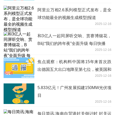
阿里云万相2.6系列模型正式发布，是全
球功能最全的视频生成模型|报道
2025-12-16
和3亿人一起同屏听交响、赏赛博烟花，
B站“我们的跨年夜”全面升级 每日快播
2025-12-16
焦点观察：机构料中国将15年来首次跌
出德国五大出口地降至第七位，被英国和
2025-12-16
意大利超越！出口额将缩减10%至810亿
欧元
5.833亿元！广州发展拟建150MW光伏项
目
2025-12-16
每日简讯:海南自贸港封关倒计时 封关运