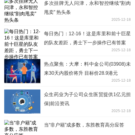
多次挂牌无人问津，永和智控继续“割肉
甩卖” 热头条
2025-12-18
每日热门：12-16！这是库里和前十巨星
的队友差距，勇士下一步操作已有答案
2025-12-18
热点聚焦：大摩：料中金公司(03908)未
来30天内股价将升 目标价28.9港元
2025-12-18
众生药业为子公司众生医贸提供1亿元担
保|前沿资讯
2025-12-18
当“非户籍”成多数，东胜教育高分应答