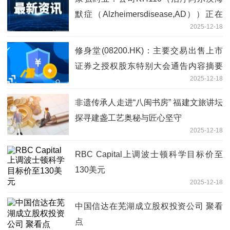
默症（Alzheimersdisease,AD））正在
2025-12-18
按计划进行临床研究 百事通
修身堂(08200.HK)：主要交易出售上市
证券之授权股东特别大会通告内容摘要
2025-12-18
焦点快报
非遗传承人走进“八闽书房” 福建文旅讲坛
探寻建盏工艺奥秘与匠心坚守
2025-12-18
RBC Capital上调波士顿科学目标价至
130美元
2025-12-18
中国信达在芜湖成立股权投资公司 聚看
点