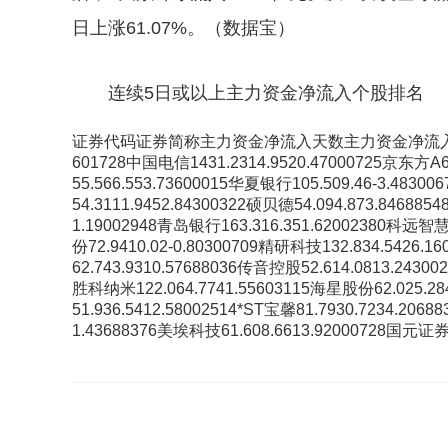
日上涨61.07%。（数据宝）
连续5日或以上主力资金净流入个股排名
证券代码证券简称主力资金净流入天数主力资金净流
601728中国电信1431.2314.9520.47000725京东方A6
55.566.553.73600015华夏银行105.509.46-3.483
54.3111.9452.84300322硕贝德54.094.873.84688
1.19002948青岛银行163.316.351.62002380科远智慧5
份72.9410.02-0.80300709精研科技132.834.5426.
62.743.9310.57688036传音控股52.614.0813.2430
胜科纳米122.064.7741.55603115海星股份62.025.28
51.936.5412.58002514*ST宝馨81.7930.7234.206
1.43688376美埃科技61.608.6613.92000728国元证券81
关键词：
流入
主力资金
连续
主力
资金净流入