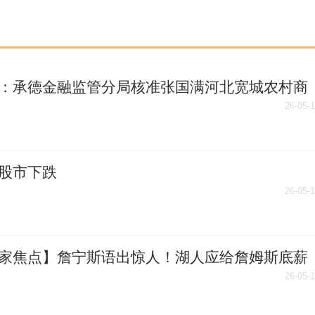
：承德金融监管分局核准张国满河北宽城农村商
行股份有限公司董事任职资格
26-05-
股市下跌
26-05-
家焦点】詹宁斯语出惊人！湖人应给詹姆斯底薪
，交易东契奇换字母哥？
26-05-