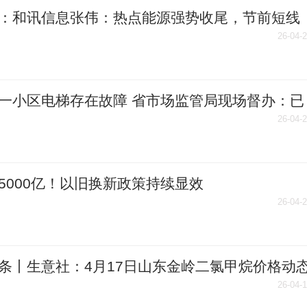
：和讯信息张伟：热点能源强势收尾，节前短线
何布局？
26-04-
一小区电梯存在故障 省市场监管局现场督办：已
到位
26-04-
5000亿！以旧换新政策持续显效
26-04-
条丨生意社：4月17日山东金岭二氯甲烷价格动
26-04-