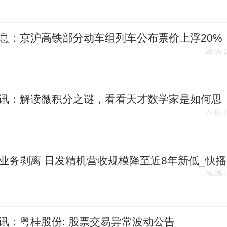
息：京沪高铁部分动车组列车公布票价上浮20%
26-05-
讯：解读微积分之谜，看看天才数学家是如何思
！
26-05-
业务剥离 日发精机营收规模降至近8年新低_快播
26-05-
讯：粤桂股份: 股票交易异常波动公告