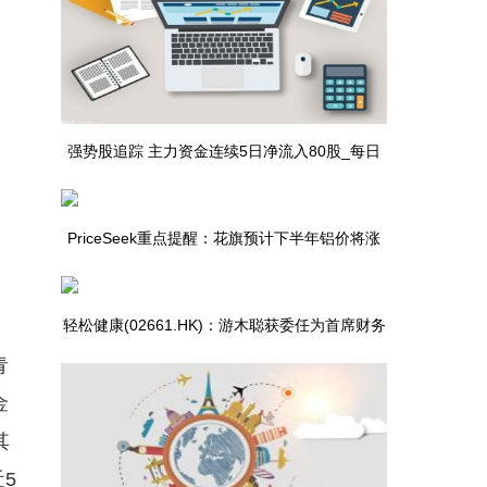
强势股追踪 主力资金连续5日净流入80股_每日
头条
PriceSeek重点提醒：花旗预计下半年铝价将涨
至4000美元
轻松健康(02661.HK)：游木聪获委任为首席财务
青
官_当前信息
金
其
5