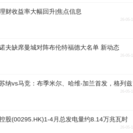
理财收益率大幅回升|焦点信息
26-05-
诺夫缺席曼城对阵布伦特福德大名单 新动态
26-05-
苏纳vs马竞：布季米尔、哈维-加兰首发，格列兹
科克出战_每日看点
26-05-
控股(00295.HK)1-4月总发电量约8.14万兆瓦时
26-05-