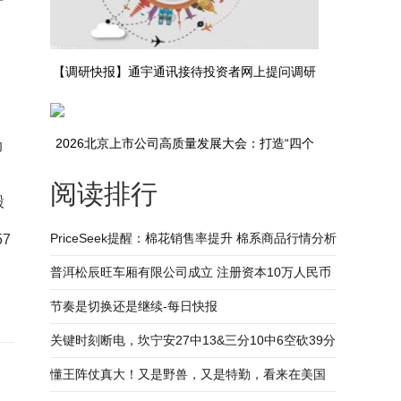
【调研快报】通宇通讯接待投资者网上提问调研
_快资讯
2026北京上市公司高质量发展大会：打造“四个
动
阅读排行
平台” 多项成果集中发布|观点
股
PriceSeek提醒：棉花销售率提升 棉系商品行情分析
57
普洱松辰旺车厢有限公司成立 注册资本10万人民币
节奏是切换还是继续-每日快报
关键时刻断电，坎宁安27中13&三分10中6空砍39分
7板9助2断_热议
懂王阵仗真大！又是野兽，又是特勤，看来在美国