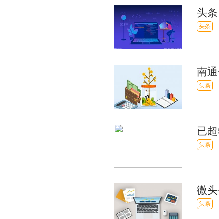
头条
该如
头条
南通
整改
头条
已超
头条
微头
头条