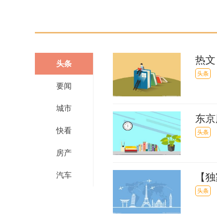
热文
头条
业银
头条
要闻
城市
东京
快看
头条
房产
汽车
【独
合同
头条