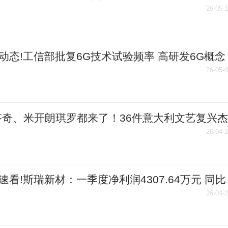
26-05-
动态!工信部批复6G技术试验频率 高研发6G概念
晓
26-05-
芬奇、米开朗琪罗都来了！36件意大利文艺复兴杰
相中国美术馆
26-04-
速看!斯瑞新材：一季度净利润4307.64万元 同比
3.24%
26-04-