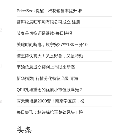
PriceSeek提醒：棉花销售率提升 棉
普洱松辰旺车厢有限公司成立 注册
12
节奏是切换还是继续-每日快报
关键时刻断电，坎宁安27中13&三分10
懂王阵仗真大！又是野兽，又是特勤
11
平治信息成交额创上市以来新高
新华指数| 行情分化特征凸显 青海
QFII扎堆重仓的优质小市值股曝光 2
两天新增超2000套！南京学区房，彻
10
每日短讯：林诗栋抢王楚钦风头！险
头条