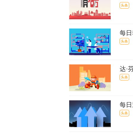
头条
每日
股揭
头条
达·
作亮
头条
每日
增长3
头条