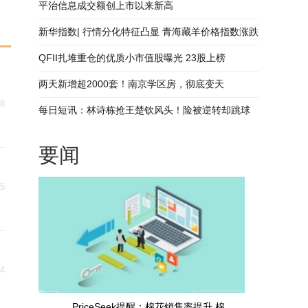
被打怕了_每日速读
平治信息成交额创上市以来新高
新华指数| 行情分化特征凸显 青海藏羊价格指数涨跌
互现
QFII扎堆重仓的优质小市值股曝光 23股上榜
两天新增超2000套！南京学区房，彻底变天
18
每日短讯：林诗栋抢王楚钦风头！险被逆转却跳球
桌狂欢，把自己演成关键英雄
要闻
15
14
PriceSeek提醒：棉花销售率提升 棉