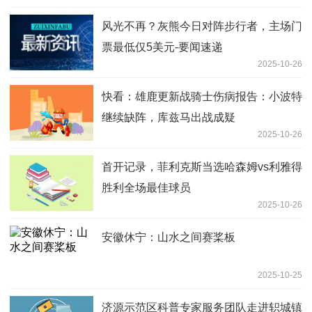
风光不再？灰熊今日对阵步行者，主场门
票最低仅5美元-要闻速递
2025-10-26
快看：雄鹿更新战骑士伤病报告：小波特
继续缺阵，库兹马出战成疑
2025-10-26
首开记录，菲利克斯当选哈森姆vs利雅得
胜利全场最佳球员
2025-10-26
安徽休宁：山水之间赛桨板
2025-10-25
济源示范区科普专家服务团队走进轵城镇