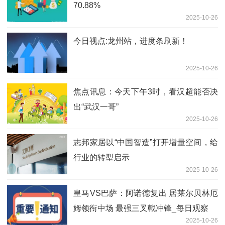
70.88%
2025-10-26
今日视点:龙州站，进度条刷新！
2025-10-26
焦点讯息：今天下午3时，看汉超能否决
出“武汉一哥”
2025-10-26
志邦家居以“中国智造”打开增量空间，给
行业的转型启示
2025-10-26
皇马VS巴萨：阿诺德复出 居莱尔贝林厄
姆领衔中场 最强三叉戟冲锋_每日观察
2025-10-26