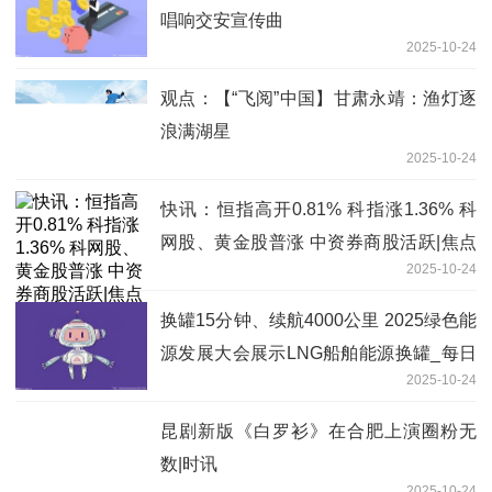
唱响交安宣传曲
2025-10-24
观点：【“飞阅”中国】甘肃永靖：渔灯逐
浪满湖星
2025-10-24
快讯：恒指高开0.81% 科指涨1.36% 科
网股、黄金股普涨 中资券商股活跃|焦点
2025-10-24
消息
换罐15分钟、续航4000公里 2025绿色能
源发展大会展示LNG船舶能源换罐_每日
2025-10-24
播报
昆剧新版《白罗衫》在合肥上演圈粉无
数|时讯
2025-10-24