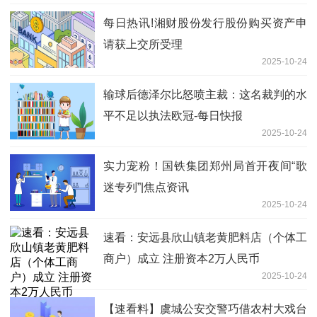
每日热讯!湘财股份发行股份购买资产申
请获上交所受理
2025-10-24
输球后德泽尔比怒喷主裁：这名裁判的水
平不足以执法欧冠-每日快报
2025-10-24
实力宠粉！国铁集团郑州局首开夜间“歌
迷专列”|焦点资讯
2025-10-24
速看：安远县欣山镇老黄肥料店（个体工
商户）成立 注册资本2万人民币
2025-10-24
【速看料】虞城公安交警巧借农村大戏台