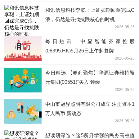
和讯信息科技李聪：上证如期回踩完成C
浪，仍然是寻找抗跌核心的时机
2026-05-26
每日短讯：中显智能齐家控股
(08395.HK)5月26日上午起复牌
2026-05-26
今日精选:【券商聚焦】华源证券维持裕
元集团(00551)“买入”评级
2026-05-26
中山市冠界照明有限公司成立 注册资本1
万人民币 新动态
2026-05-26
想读研深造？这5所升学强的民办高校值