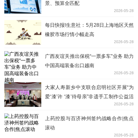
景、预算全匹配
2026-05-28
每日快报!生意社：5月28日上海地区天然
橡胶市场行情小幅走高
2026-05-28
广西友谊关推出保税“一票多车”业务 助力
中国高端装备出口越南
2026-05-28
大家人寿新乡中支联合启明社区开展“为
爱‘漆’许 ‘漆’待母亲”非遗手工制作公益活
2026-05-28
动
上药控股与百济神州签约战略合作|焦点
滚动
2026-05-28