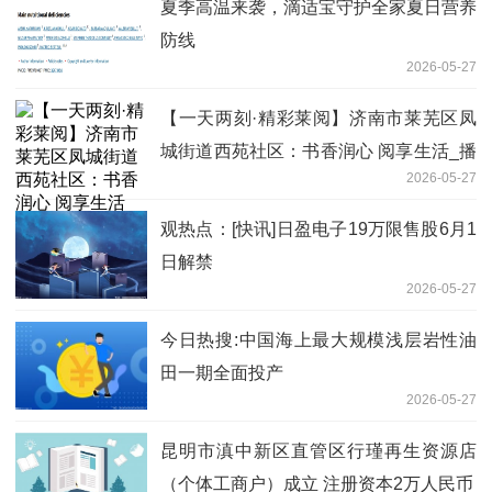
夏季高温来袭，滴适宝守护全家夏日营养
防线
2026-05-27
【一天两刻·精彩莱阅】济南市莱芜区凤
城街道西苑社区：书香润心 阅享生活_播
2026-05-27
报
观热点：[快讯]日盈电子19万限售股6月1
日解禁
2026-05-27
今日热搜:中国海上最大规模浅层岩性油
田一期全面投产
2026-05-27
昆明市滇中新区直管区行瑾再生资源店
（个体工商户）成立 注册资本2万人民币