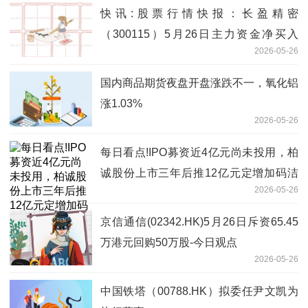
快讯:股票行情快报：长盈精密
（300115）5月26日主力资金净买入
2026-05-26
839.51万元
国内商品期货夜盘开盘涨跌不一，氧化铝
涨1.03%
2026-05-26
每日看点!IPO募资近4亿元尚未投用，柏
诚股份上市三年后推12亿元定增加码洁
2026-05-26
净室等项目 净利润已连续三年下滑
京信通信(02342.HK)5月26日斥资65.45
万港元回购50万股-今日观点
2026-05-26
中国铁塔（00788.HK）拟委任尹文凯为