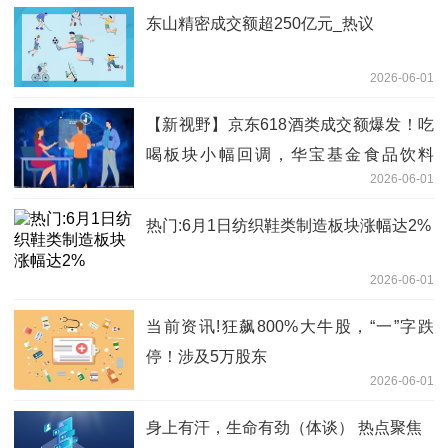
东山精密成交额超250亿元_热议
2026-06-01
【新视野】京东618酒类成交额爆发！吃
喝板块小幅回调，华宝基金食品饮料
2026-06-01
ETF（515710）跌0.39%！估值低位布
局正当时？
热门:6月1日纺织鞋类制造板块涨幅达2%
2026-06-01
当前资讯!狂飙800%大牛股，“一”字跌
停！涉及5万股东
2026-06-01
身上有汗，生命有劲（体谈） 热点聚焦