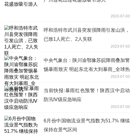
2023-07-03
呼和浩特市武川县突发强降雨引发山洪，
已致1人死亡、2人失联
2023-07-03
中央气象台：陕川渝鄂豫苏皖降雨叠加警
惕暴雨致灾 明起东北有大到暴雨_全球热
2023-07-03
资讯
当前快报:暴雨红色预警！陕西汉中启动
防汛Ⅳ级应急响应
2023-07-03
6月份中国物流业景气指数为51.7% 继续
保持在景气区间