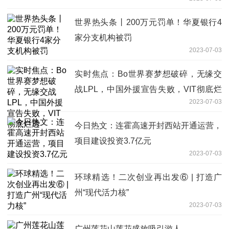
世界热头条丨200万元罚单！华夏银行4
家分支机构被罚
2023-07-03
实时焦点：Bo世界赛梦想破碎，无缘交
战LPL，中国外援宣告失败，VIT彻底烂
2023-07-03
透
今日热文：连霍高速开封西站开通运营，
项目建设投资3.7亿元
2023-07-03
环球精选！二次创业再出发⑥ | 打造广
州“现代活力核”
2023-07-03
广州莲花山莲花盛放吸引游人