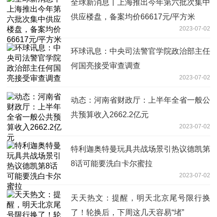
全球新消息丨上海推出今年第六批次集中
供应楼盘，备案均价66617元/平方米
2023-07-02
环球讯息：中央司法警官学院政治部主任
何国亮接受审查调查
2023-07-02
动态：河南省财政厅：上半年全省一般公
共预算收入2662.2亿元
2023-07-02
特利迦奥特曼玩具共战场景引热议德凯第
8话可能要洗白卡尔蜜拉
2023-07-02
天天热文：提醒，明天北京尾号限行换
了！轮换后，下周这几天容易“堵”