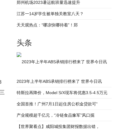
郑州机场2023暑运航班量迅速提升
江苏一14岁学生被单独关教室八天？
天天观热点：“哪凉快哪待着”！郑
头条
2023年上半年ABS承销排行榜来了 世界今日讯
8
2023年上半年ABS承销排行榜来了 世界今日讯
第三
特斯拉再降价，Model S/X现车将优惠3.5-4.5万元
全国首推！广州7月1日起住房公积金贷款可“
产业规模超千亿元，“冷链食品豫军”风口掘
【世界聚看点】咸阳城投集团财报数据出错，