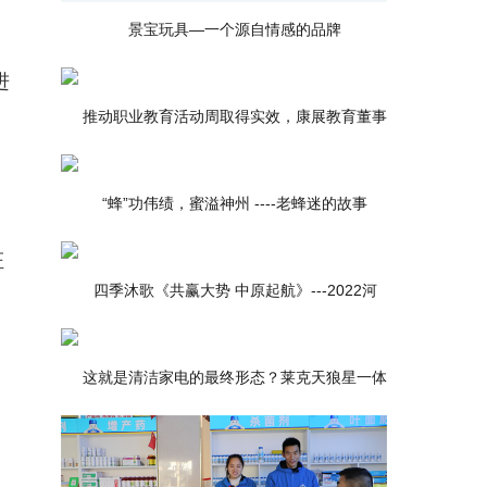
景宝玩具—一个源自情感的品牌
进
推动职业教育活动周取得实效，康展教育董事
“蜂”功伟绩，蜜溢神州 ----老蜂迷的故事
证
四季沐歌《共赢大势 中原起航》---2022河
这就是清洁家电的最终形态？莱克天狼星一体