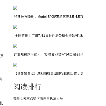
，
特斯拉再降价，Model S/X现车将优惠3.5-4.5万
元
全国首推！广州7月1日起住房公积金贷款可“线
上代办” 世界快讯
产业规模超千亿元，“冷链食品豫军”风口掘金|当
债
前速读
【世界聚看点】咸阳城投集团财报数据出错，更
共
阅读排行
新后一季度净利润锐减5700万
聋哑女摊主点赞河南许昌执法人员
地