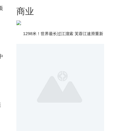
项
商业
1298米！世界最长过江溜索 芙蓉江速滑重新
中
项