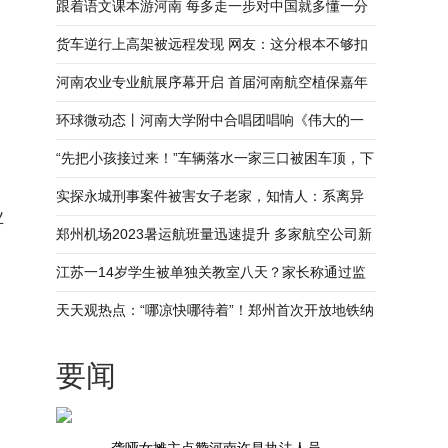
跟着语文课本游河南 每多走一步对中国就多懂一分
货车逆行上高架被远程发现 网友：这分根本不够扣
河南农业专业航展序幕开启 首届河南航空植保嘉年
华亮点提前揭秘_焦点速讯
环球微动态丨河南大学附中合唱团唱响《伟大的一
盘棋》
“先把小孩接过来！”车辆落水一家三口被困车顶，下
一秒村民跳水救人_快看
实探永城刑事案件被害女子老家，知情人：系离异
业
女子，亲人在外务工生活多年-今热点
郑州机场2023暑运航班量迅速提升 多家航空公司新
开或加密在郑运营航线
江苏一14岁学生被单独关教室八天？家长称通过监
控确定基本没给孩子上课
天天观热点：“哪凉快哪待着”！郑州首次开放地铁纳
凉点
要闻