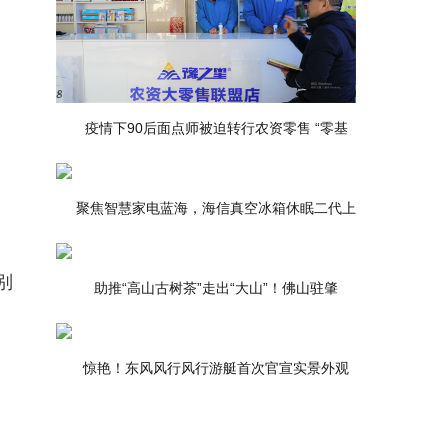
疫情下90后面点师被迫转行农资零售 “零基
聚焦智慧家电蓝海，海信真空冰箱休眠二代上
别
助推“高山古树茶”走出“大山”！佛山驻肇
惊艳！东风风行风行游艇首次官宣实景外观