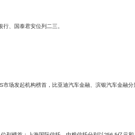
国银行、国泰君安位列二三。
ABS市场发起机构榜首，比亚迪汽车金融、滨银汽车金融分
亿位列榜首；上海国际信托、中粮信托分别以256.5亿元和