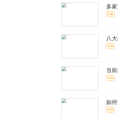
多家
宜_
头条
八大
头条
当前
头条
如何
发展
头条