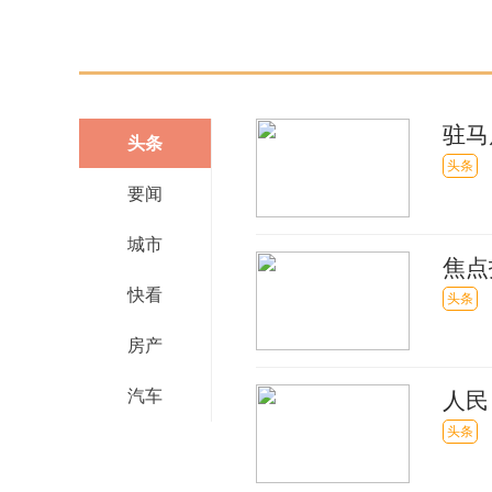
驻马
头条
头条
要闻
城市
焦点
快看
东北
头条
房产
汽车
人民
头条