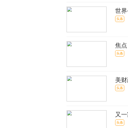
世界
州/
头条
焦点
头条
美财
头条
又一
东，
头条