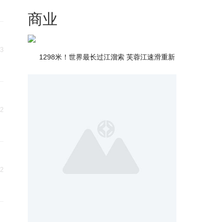
商业
03
1298米！世界最长过江溜索 芙蓉江速滑重新
02
02