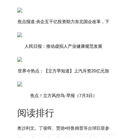
焦点报道:央企五千亿投资助力东北国企改革，下
一步东北地区改革重点是什么
人民日报：推动虚拟人产业健康规范发展
世界今热点：【立方早知道】上汽斥资20亿元加
码郑州/超百亿疯狂造假被罚/河南企业上市融资
焦点！立方风控鸟·早报（7月3日）
创四年新高
阅读排行
奥沙利文、丁俊晖、贾德•特鲁姆普等台球巨星参