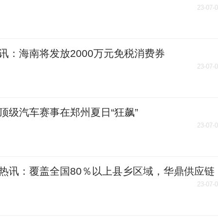
牌成立
23-07-
讯：海南将发放2000万元免税消费券
23-07-
顶级汽车赛事在郑州夏日“狂飙”
23-07-
热讯：覆盖全国80％以上县乡区域，华鼎供应链
5年营收要破百亿元
23-07-