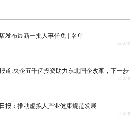
店发布最新一批人事任免 | 名单
23-07-
报道:央企五千亿投资助力东北国企改革，下一步
地区改革重点是什么
23-07-
日报：推动虚拟人产业健康规范发展
23-07-