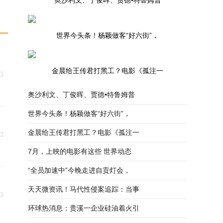
奥沙利文、丁俊晖、贾德•特鲁姆普
世界今头条！杨颖做客“好六街”，
金晨给王传君打黑工？电影《孤注一
03
奥沙利文、丁俊晖、贾德•特鲁姆普
世界今头条！杨颖做客“好六街”，
金晨给王传君打黑工？电影《孤注一
03
7月，上映的电影有这些 世界动态
“全员加速中”今晚走进自贡灯会，
天天微资讯！马代性侵案追踪：当事
03
环球热消息：贵溪一企业硅油着火引