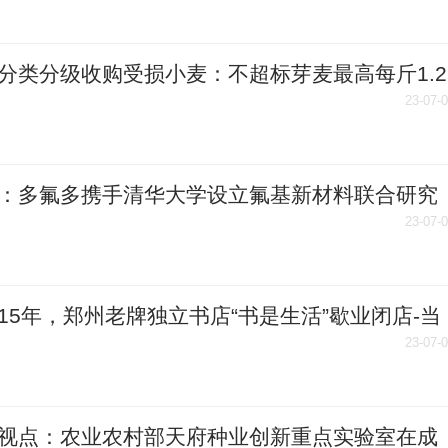
分类分级收购受损小麦：不超标芽麦最高每斤1.2
23-07-
：多氟多携手清华大学设立氟基新材料联合研究
23-07-
15年，郑州老牌独立书店“书是生活”歇业闭店-当
家
23-07-
视点：农业农村部天府种业创新重点实验室在成