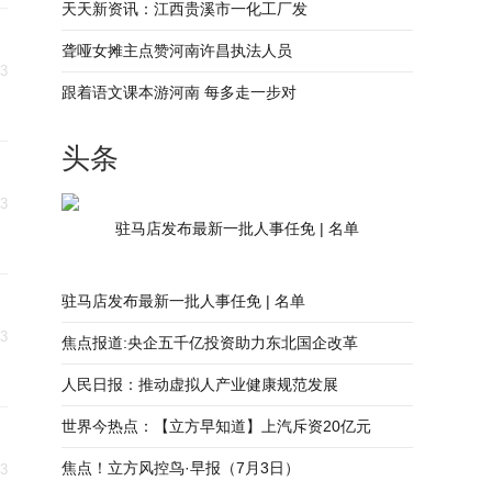
天天新资讯：江西贵溪市一化工厂发
聋哑女摊主点赞河南许昌执法人员
高
03
跟着语文课本游河南 每多走一步对
头条
03
驻马店发布最新一批人事任免 | 名单
驻马店发布最新一批人事任免 | 名单
03
焦点报道:央企五千亿投资助力东北国企改革
人民日报：推动虚拟人产业健康规范发展
世界今热点：【立方早知道】上汽斥资20亿元
焦点！立方风控鸟·早报（7月3日）
03