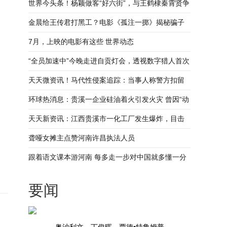
加！2023澳门斯诺克大师邀请赛12月举行
世界今头条！杨颖做客“好六街”，与王鹤棣秦霄贤争
夺“最有排面”奖励
金晨给王传君打黑工？电影《孤注一掷》揭秘骗子
的千层套路
7月，上映的电影有这些 世界动态
“全员加速中”今晚走进自贡灯会，透视数字猎人首次
亮相！
天天微资讯！马代性侵案追踪：当事人称警方扣留
涉事管家护照，或将在美国起诉
环球热消息：贵溪一企业硅油着火引发火灾 曾因“动
火作业现场无管理人员”遭处罚
天天新资讯：江西贵溪市一化工厂发生爆炸，目击
者：事发时很大的爆炸声、浓烟
聋哑女摊主点赞河南许昌执法人员
跟着语文课本游河南 每多走一步对中国就多懂一分
要闻