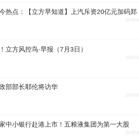
今热点：【立方早知道】上汽斥资20亿元加码郑
超百亿疯狂造假被罚/河南企业上市融资创四年新
23-07-
！立方风控鸟·早报（7月3日）
23-07-
政部部长耶伦将访华
23-07-
家中小银行赴港上市！五粮液集团为第一大股
两年内已两次大规模增资 世界热点评
23-07-