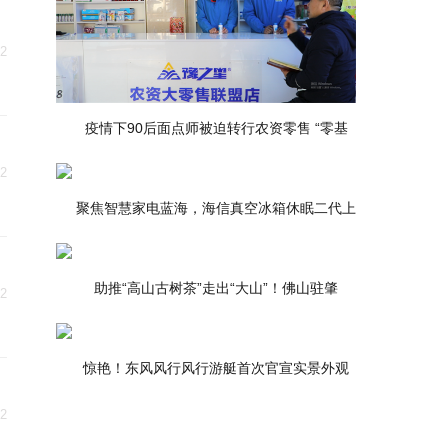
02
疫情下90后面点师被迫转行农资零售 “零基
02
聚焦智慧家电蓝海，海信真空冰箱休眠二代上
助推“高山古树茶”走出“大山”！佛山驻肇
02
惊艳！东风风行风行游艇首次官宣实景外观
02