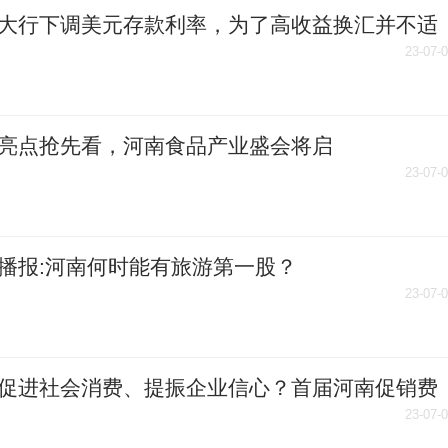
大行下调美元存款利率，为了高收益换汇并不适
天天微动态
23-07-
亮点抢先看，河南食品产业盛会将启
23-07-
播报:河南何时能有旅游第一股？
23-07-
促进社会消费、提振企业信心？首届河南促销费
高峰论坛郑州举办 天天热点
23-07-