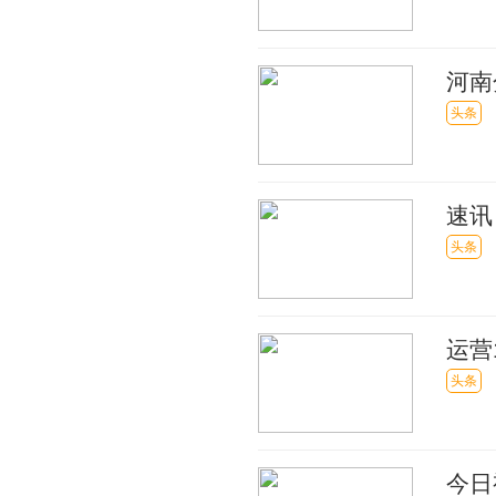
河南
元
头条
速讯
中心
头条
运营
前独
头条
今日