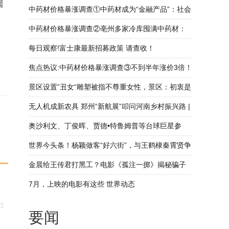
烟
中药材价格暴涨调查①中药材成为“金融产品”：社会
。
资金涌入中药材市场-全球快资讯
中药材价格暴涨调查②亳州多家冷库囤满中药材：
出仓的很少，至少半月后才有冷库租位
每日观察!富士康最新招募政策 请查收！
焦点热议:中药材价格暴涨调查③不到半年涨价3倍！
市场多种中药材缺货，药商：不敢贸然进货
景区设置”丑女“雕塑被指不尊重女性，景区：初衷是
和游客进行汉字互动_全球热讯
无人机成新农具 郑州“新航展”叩问河南乡村振兴路 |
豫观察 环球快播
奥沙利文、丁俊晖、贾德•特鲁姆普等台球巨星参
加！2023澳门斯诺克大师邀请赛12月举行
世界今头条！杨颖做客“好六街”，与王鹤棣秦霄贤争
夺“最有排面”奖励
金晨给王传君打黑工？电影《孤注一掷》揭秘骗子
的千层套路
7月，上映的电影有这些 世界动态
03
要闻