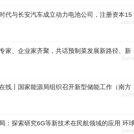
时代与长安汽车成立动力电池公司，注册资本15
_快资讯
23-07-
专家、企业家齐聚，共话预制菜发展新路径、新
、新机遇 环球即时看
23-07-
在线丨国家能源局组织召开新型储能工作（南方
）座谈会
23-07-
局：探索研究6G等新技术在民航领域的应用 环
点
23-07-