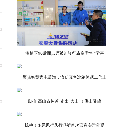
，
03
疫情下90后面点师被迫转行农资零售 “零基
03
聚焦智慧家电蓝海，海信真空冰箱休眠二代上
助推“高山古树茶”走出“大山”！佛山驻肇
03
惊艳！东风风行风行游艇首次官宣实景外观