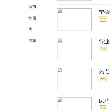
城市
宁德
快看
亿元
头条
房产
汽车
行业
挑战
头条
热点
区域
头条
民航
观焦
头条