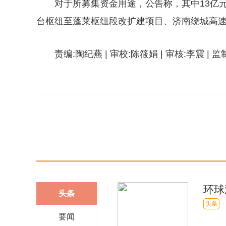
对于所募集资金用途，公告称，其中13亿
台枢纽至蓬莱枢纽段改扩建项目、济南绕城高速
责编:陶纪燕 | 审校:陈筱娟 | 审核:李震 | 
关键词：
债券面值
营运资金
股票
债券
投资
环球
头条
于高
头条
要闻