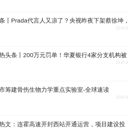
条丨Prada代言人又凉了？央视昨夜下架蔡徐坤
A股公司股吧也“炸锅”了！
23-07-
热头条丨200万元罚单！华夏银行4家分支机构被
23-07-
市筹建骨伤生物力学重点实验室-全球速读
23-07-
热文：连霍高速开封西站开通运营，项目建设投