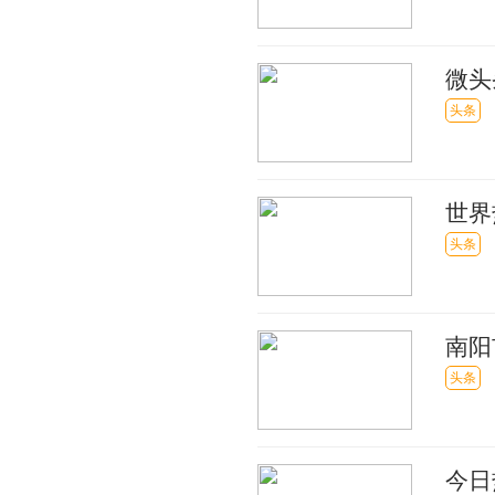
微头
这家
头条
世界
罚
头条
南阳
头条
今日