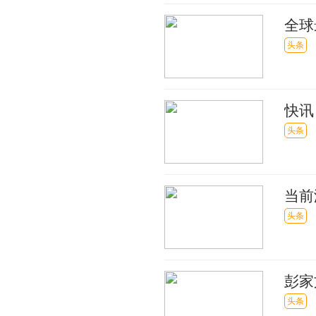
全球
模型
头条
快讯
头条
当前
个，
头条
彭家
看
头条