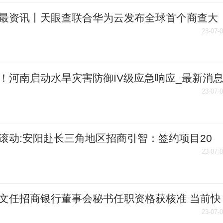
最资讯丨天眼查联合华为云发布全球首个商查大
：“天眼妹”可信商业助理
23-07-
！河南启动水旱灾害防御IV级应急响应_最新消
23-07-
滚动:安阳赴长三角地区招商引智：签约项目20
投资总额156.45亿元
23-07-
文任招商银行董事会秘书任职资格获核准 当前快
23-07-