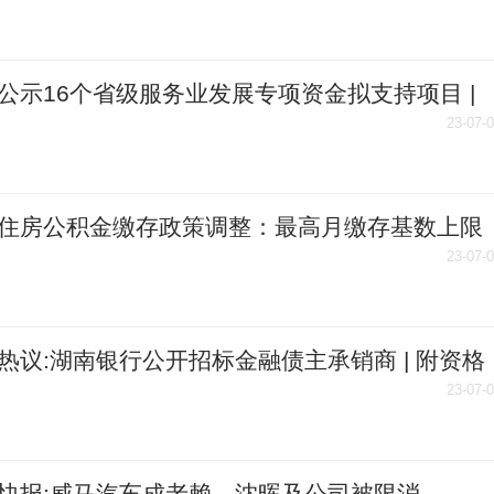
公示16个省级服务业发展专项资金拟支持项目 |
23-07-
住房公积金缴存政策调整：最高月缴存基数上限
94元
23-07-
热议:湖南银行公开招标金融债主承销商 | 附资格
23-07-
快报:威马汽车成老赖，沈晖及公司被限消