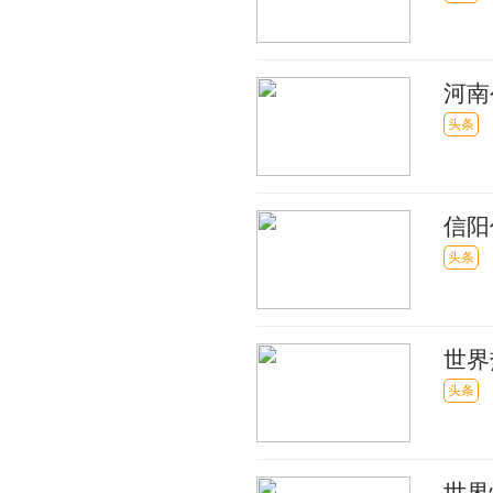
河南
名单
头条
信阳
164
头条
世界
要求
头条
世界