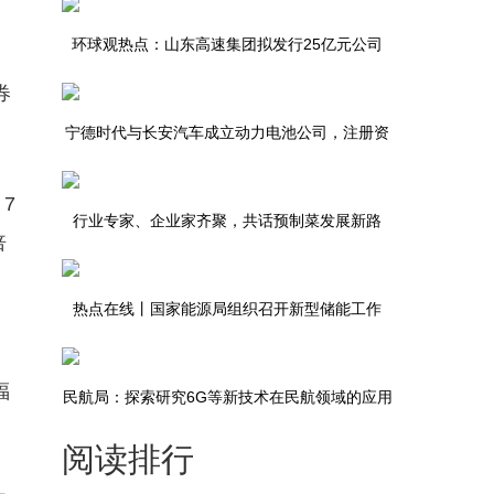
环球观热点：山东高速集团拟发行25亿元公司
券
债，用于高速公路项目建设及补充营运资金
宁德时代与长安汽车成立动力电池公司，注册资
本15亿元_快资讯
7
行业专家、企业家齐聚，共话预制菜发展新路
倍
径、新挑战、新机遇 环球即时看
热点在线丨国家能源局组织召开新型储能工作
（南方区域）座谈会
福
民航局：探索研究6G等新技术在民航领域的应用
阅读排行
环球观焦点