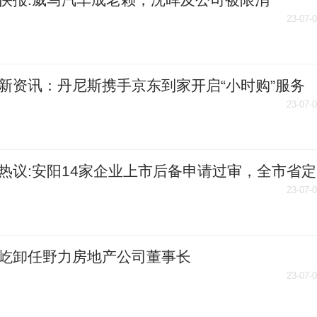
23-07-
新资讯：丹尼斯携手京东到家开启“小时购”服务
23-07-
热议:安阳14家企业上市后备申请过审，全市省定
上市后备企业达70家
23-07-
屹卸任野力房地产公司董事长
23-07-