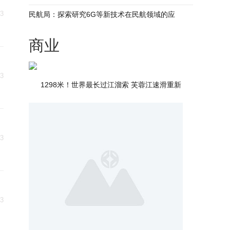
03
民航局：探索研究6G等新技术在民航领域的应
商业
03
1298米！世界最长过江溜索 芙蓉江速滑重新
03
03