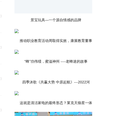
03
景宝玩具—一个源自情感的品牌
息
推动职业教育活动周取得实效，康展教育董事
03
“蜂”功伟绩，蜜溢神州 ----老蜂迷的故事
03
四季沐歌《共赢大势 中原起航》---2022河
这就是清洁家电的最终形态？莱克天狼星一体
03