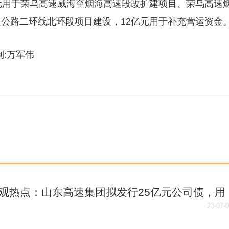
元用于荣乌高速威海至烟海高速段改扩建项目、荣乌高速
公路二环线北环段项目建设，12亿元用于补充营运资金
监制:万军伟
观热点：山东高速集团拟发行25亿元公司债，用
速公路项目建设及补充营运资金
23-07-