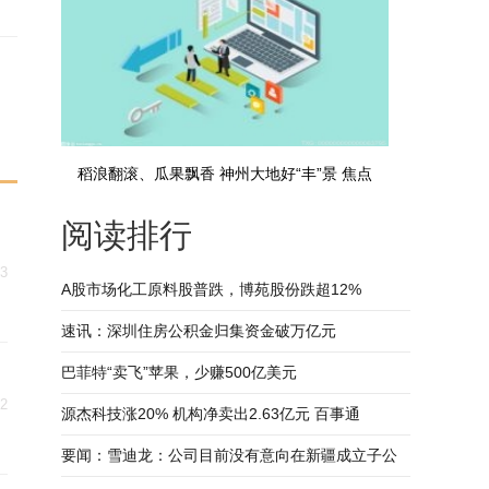
稻浪翻滚、瓜果飘香 神州大地好“丰”景 焦点
阅读排行
23
A股市场化工原料股普跌，博苑股份跌超12%
速讯：深圳住房公积金归集资金破万亿元
巴菲特“卖飞”苹果，少赚500亿美元
22
源杰科技涨20% 机构净卖出2.63亿元 百事通
要闻：雪迪龙：公司目前没有意向在新疆成立子公