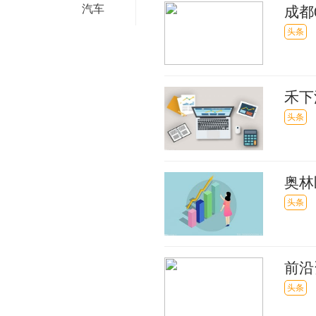
汽车
成都
门 
头条
禾下
头条
奥林
头条
前沿
比个
头条