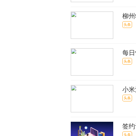
柳州
头条
每日
稳
头条
小米
头条
签约
成一
头条