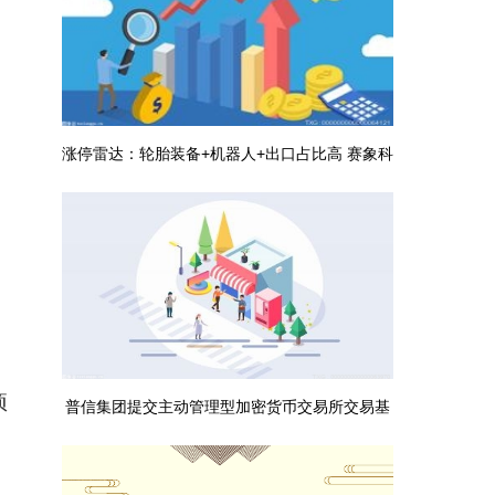
涨停雷达：轮胎装备+机器人+出口占比高 赛象科
技触及涨停|观天下
项
普信集团提交主动管理型加密货币交易所交易基
金（ETF）申请_每日聚焦