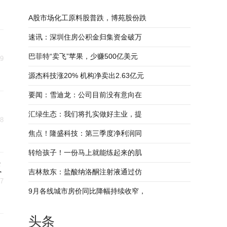
A股市场化工原料股普跌，博苑股份跌
速讯：深圳住房公积金归集资金破万
巴菲特“卖飞”苹果，少赚500亿美元
19
源杰科技涨20% 机构净卖出2.63亿元
要闻：雪迪龙：公司目前没有意向在
汇绿生态：我们将扎实做好主业，提
18
焦点！隆盛科技：第三季度净利润同
转给孩子！一份马上就能练起来的肌
反
吉林敖东：盐酸纳洛酮注射液通过仿
17
9月各线城市房价同比降幅持续收窄，
头条