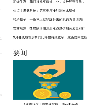
司
汇绿生态：我们将扎实做好主业，提升经营质量，
21
以可持续的方式为股东创造长期价值
焦点！隆盛科技：第三季度净利润同比增长
109.83%
转给孩子！一份马上就能练起来的肌肉力量训练计
划
吉林敖东：盐酸纳洛酮注射液通过仿制药质量和疗
效一致性评价_热议
9月各线城市房价同比降幅持续收窄，政策协同效应
21
显现|当前资讯
要闻
21
20
A股市场化工原料股普跌，博苑股份跌