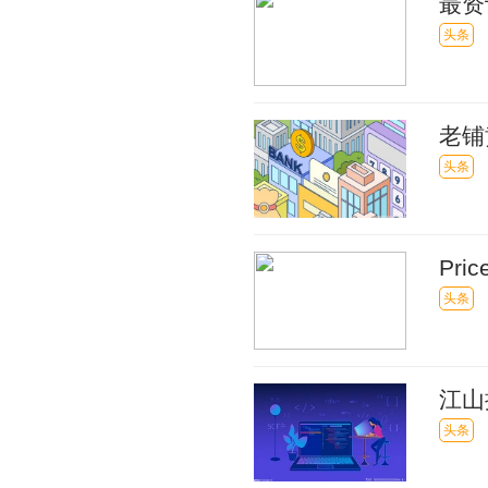
最资
头条
老铺
头条
Pr
头条
江山
头条