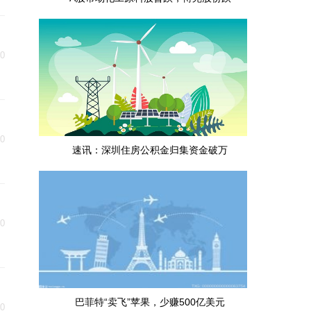
20
20
速讯：深圳住房公积金归集资金破万
20
巴菲特“卖飞”苹果，少赚500亿美元
20