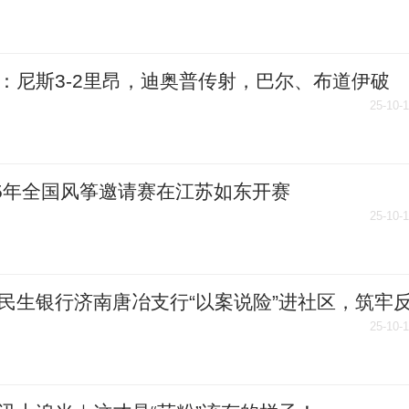
：尼斯3-2里昂，迪奥普传射，巴尔、布道伊破
舒尔茨双响
25-10-
25年全国风筝邀请赛在江苏如东开赛
25-10-
民生银行济南唐冶支行“以案说险”进社区，筑牢
币“防火墙” 焦点消息
25-10-