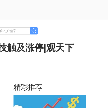
技触及涨停|观天下
精彩推荐