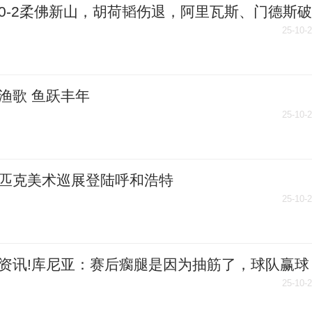
0-2柔佛新山，胡荷韬伤退，阿里瓦斯、门德斯破
每日视讯
25-10-
渔歌 鱼跃丰年
25-10-
匹克美术巡展登陆呼和浩特
25-10-
资讯!库尼亚：赛后瘸腿是因为抽筋了，球队赢球
人数据更重要
25-10-