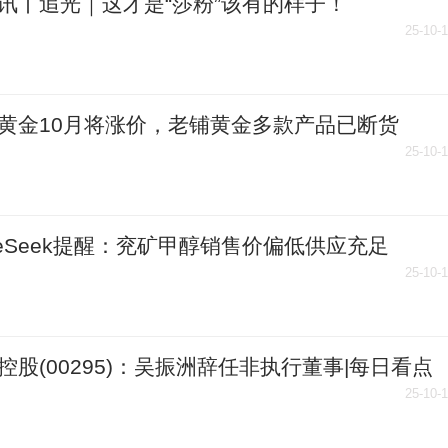
讯丨追光｜这才是“莎粉”该有的样子！
25-10-
黄金10月将涨价，老铺黄金多款产品已断货
25-10-
iceSeek提醒：兖矿甲醇销售价偏低供应充足
25-10-
控股(00295)：吴振洲辞任非执行董事|每日看点
25-10-