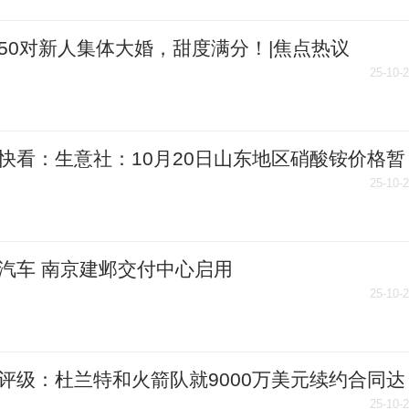
50对新人集体大婚，甜度满分！|焦点热议
25-10-
快看：生意社：10月20日山东地区硝酸铵价格暂
25-10-
汽车 南京建邺交付中心启用
25-10-
评级：杜兰特和火箭队就9000万美元续约合同达
致的评级 每日头条
25-10-