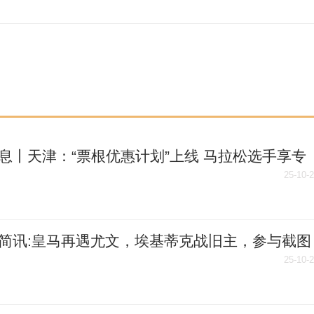
息丨天津：“票根优惠计划”上线 马拉松选手享专
利
25-10-
简讯:皇马再遇尤文，埃基蒂克战旧主，参与截图
今夜欧冠比分
25-10-