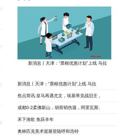
17
17
新消息丨天津：“票根优惠计划”上线 马拉
新消息丨天津：“票根优惠计划”上线 马拉
17
焦点简讯:皇马再遇尤文，埃基蒂克战旧主，
成都0-2柔佛新山，胡荷韬伤退，阿里瓦斯、
禾下渔歌 鱼跃丰年
16
奥林匹克美术巡展登陆呼和浩特