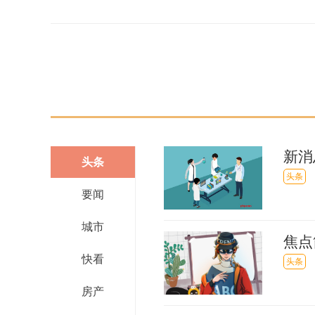
关键词：
财经频道
财经资讯
新消
头条
属福
头条
要闻
城市
焦点
快看
预测
头条
房产