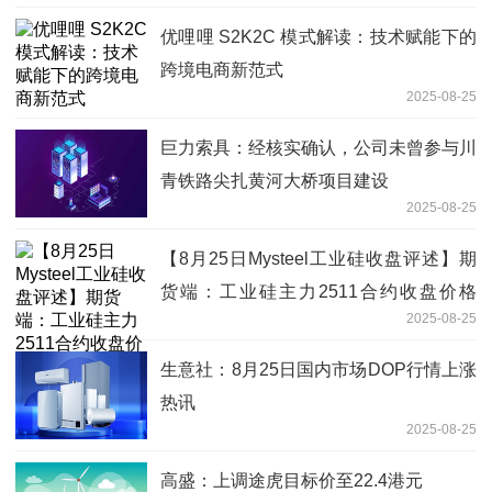
优哩哩 S2K2C 模式解读：技术赋能下的
跨境电商新范式
2025-08-25
巨力索具：经核实确认，公司未曾参与川
青铁路尖扎黄河大桥项目建设
2025-08-25
【8月25日Mysteel工业硅收盘评述】期
货端：工业硅主力2511合约收盘价格
2025-08-25
8675元
生意社：8月25日国内市场DOP行情上涨
热讯
2025-08-25
高盛：上调途虎目标价至22.4港元