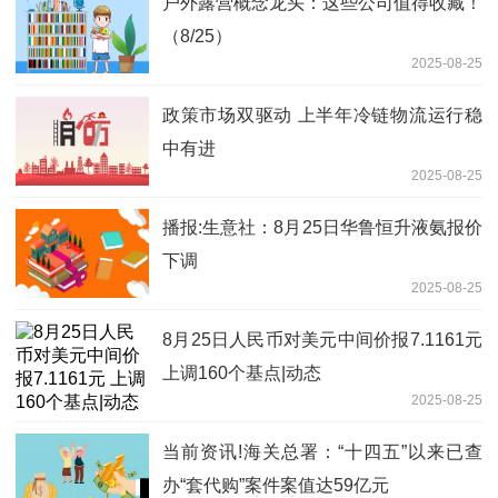
户外露营概念龙头：这些公司值得收藏！
（8/25）
2025-08-25
政策市场双驱动 上半年冷链物流运行稳
中有进
2025-08-25
播报:生意社：8月25日华鲁恒升液氨报价
下调
2025-08-25
8月25日人民币对美元中间价报7.1161元
上调160个基点|动态
2025-08-25
当前资讯!海关总署：“十四五”以来已查
办“套代购”案件案值达59亿元