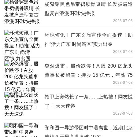
杨紫穿黑色吊带裙锁骨吸睛 长发披肩造
型复古浪漫 环球快播报
2023-07-03
环球短讯！广东文旅宣传全面提速！助
推“活力广东 时尚湾区”实力出圈
2023-07-03
突然爆雷，股价跌停！A 股 200 亿龙头
董事长被留置：持股 15 亿元，年薪 75
2023-07-03
万元
指甲上突然长了一条……上热搜！网友慌
了！ 天天速递
2023-07-03
颐和园一导游带团时中暑离世，近期北京
连续 3 天最高温度破 40 ℃