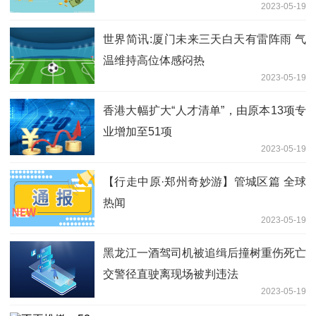
2023-05-19
世界简讯:厦门未来三天白天有雷阵雨 气
温维持高位体感闷热
2023-05-19
香港大幅扩大“人才清单”，由原本13项专
业增加至51项
2023-05-19
【行走中原·郑州奇妙游】管城区篇 全球
热闻
2023-05-19
黑龙江一酒驾司机被追缉后撞树重伤死亡
交警径直驶离现场被判违法
2023-05-19