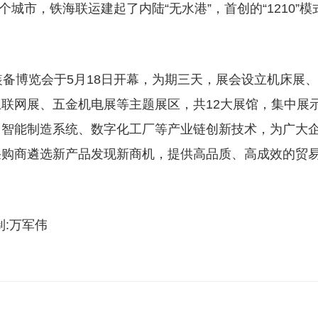
个城市，铁海联运建起了内陆“无水港”，首创的“1210”模
装备博览会于5月18日开幕，为期三天，展会设立机床展、
联网展、五金机电展等主题展区，共12大展馆，集中展
、智能制造系统、数字化工厂等产业链创新技术，为广大
采购商遴选新产品发现新商机，提供高品质、高成效的贸
监制:万军伟