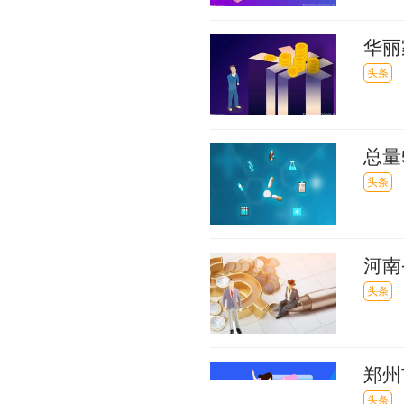
华丽
不变
头条
总量
头条
河南
展
头条
郑州
任董
头条