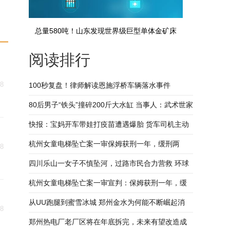
总量580吨！山东发现世界级巨型单体金矿床
阅读排行
18
100秒复盘！律师解读恩施浮桥车辆落水事件
80后男子“铁头”撞碎200斤大水缸 当事人：武术世家
出身，梦想当动作演员 当前速递
快报：宝妈开车带娃打疫苗遭遇爆胎 货车司机主动
停车帮忙
杭州女童电梯坠亡案一审保姆获刑一年，缓刑两
18
年，父亲：会继续抗诉 聚看点
四川乐山一女子不慎坠河，过路市民合力营救 环球
聚焦
杭州女童电梯坠亡案一审宣判：保姆获刑一年，缓
刑两年 父亲深夜给女儿写信
从UU跑腿到蜜雪冰城 郑州金水为何能不断崛起消
18
费“新势力”|豫观察_全球速看
郑州热电厂老厂区将在年底拆完，未来有望改造成