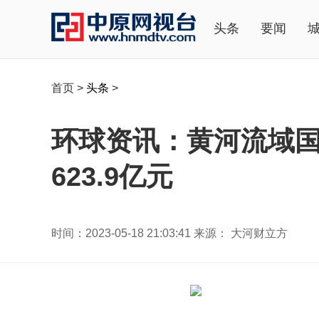
头条
要闻
首页
>
头条
>
环球资讯：黄河流域
623.9亿元
时间：2023-05-18 21:03:41 来源： 大河财立方