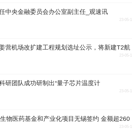
任中央金融委员会办公室副主任_观速讯
23-05-
姜营机场改扩建工程规划选址公示，将新建T2航
 世界关注
23-05-
科研团队成功研制出“量子芯片温度计
23-05-
个生物医药基金和产业化项目无锡签约 金额超260
23-05-