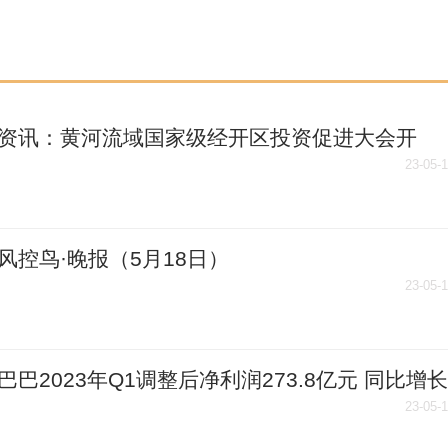
资讯：黄河流域国家级经开区投资促进大会开
现场签约总额623.9亿元
23-05-
风控鸟·晚报（5月18日）
23-05-
巴巴2023年Q1调整后净利润273.8亿元 同比增长
％ 环球实时
23-05-