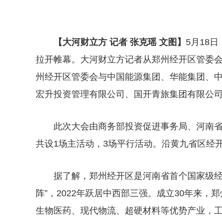
【大河财立方 记者 张克瑶 文图】
5月18
拉开帷幕。大河财立方记者从郑州经开区管委
州经开区管委会与中国能源集团、华能集团、
宏升投资管理有限公司、国开青旅集团有限公司等
此次大会由商务部投资促进事务局、河南
共设1场主活动，3场平行活动。沿黄九省区经开
据了解，郑州经开区是河南省首个国家级经
阵”，2022年跃居中西部三强。成立30年来
生物医药、现代物流、超硬材料等优势产业，工