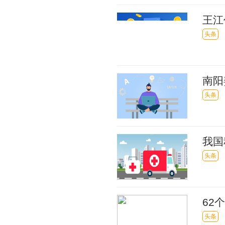
王江
头条
南阳
站楼
头条
我国
头条
62
亿元
头条