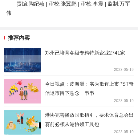
责编:陶纪燕 | 审校:张翼鹏 | 审核:李震 | 监制:万军
伟
推荐内容
郑州已培育各级专精特新企业2741家
2023-05-19
今日视点：皮海洲：实为欺诈上市 *ST奇
信退市留下悬念一串串
2023-05-19
港协完善播放国歌指引，要求体育总会出
赛前必须从港协领工具包
2023-05-19