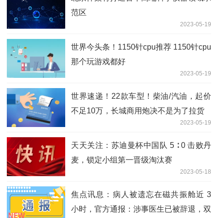
范区
2023-05-19
世界今头条！1150针cpu推荐 1150针cpu
那个玩游戏都好
2023-05-19
世界速递！22款车型！柴油/汽油，起价
不足10万，长城商用炮决不是为了拉货
2023-05-19
天天关注：苏迪曼杯中国队 5 ∶ 0 击败丹
麦，锁定小组第一晋级淘汰赛
2023-05-18
焦点讯息：病人被遗忘在磁共振舱近 3
小时，官方通报：涉事医生已被辞退，双