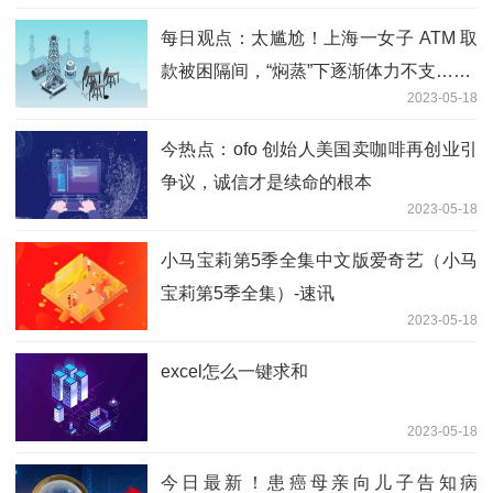
每日观点：太尴尬！上海一女子 ATM 取
款被困隔间，“焖蒸”下逐渐体力不支……
2023-05-18
今热点：ofo 创始人美国卖咖啡再创业引
争议，诚信才是续命的根本
2023-05-18
小马宝莉第5季全集中文版爱奇艺（小马
宝莉第5季全集）-速讯
2023-05-18
excel怎么一键求和
2023-05-18
今日最新！患癌母亲向儿子告知病