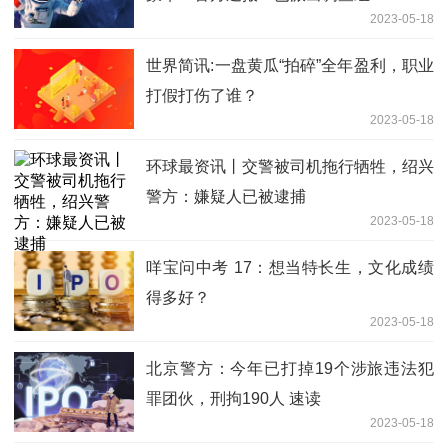
2023-05-18
世界简讯:一盘黄瓜“拍碎”全年盈利，职业
打假打伤了谁？
2023-05-18
环球最资讯丨交警被司机拖行牺牲，绍兴
警方：嫌疑人已被逮捕
2023-05-18
咩宝问中考 17：想当特长生，文化成绩
得多好？
2023-05-18
北京警方：今年已打掉19个涉旅违法犯
罪团伙，刑拘190人 速读
2023-05-18