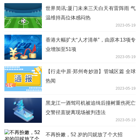
世界简讯:厦门未来三天白天有雷阵雨 气
温维持高位体感闷热
2023-05-19
香港大幅扩大“人才清单”，由原本13项专
业增加至51项
2023-05-19
【行走中原·郑州奇妙游】管城区篇 全球
热闻
2023-05-19
黑龙江一酒驾司机被追缉后撞树重伤死亡
交警径直驶离现场被判违法
2023-05-19
不再扮嫩，52 岁的闫妮放了个大招