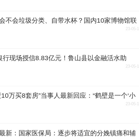
会不会垃圾分类、自带水杯？国内10家博物馆联
付宝、蚂蚁森林解密了
23-05-
银行现场授信8.83亿元！鲁山县以金融活水助
三产”高质量发展|天天快播
23-05-
壁10万买8套房”当事人最新回应：“鹤壁是一个‘小
’的城市”
23-05-
最新：国家医保局：逐步将适宜的分娩镇痛和辅