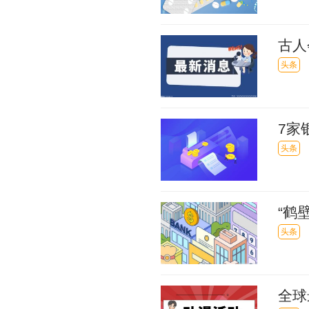
古人
手支
头条
7家
力“
头条
“鹤
而美
头条
全球