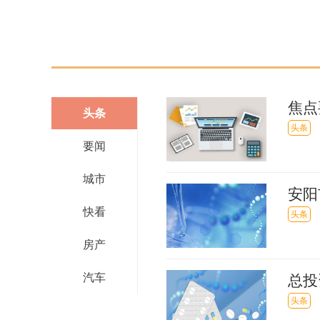
焦点
头条
投完
头条
要闻
城市
安阳
快看
头条
房产
汽车
总投
头条