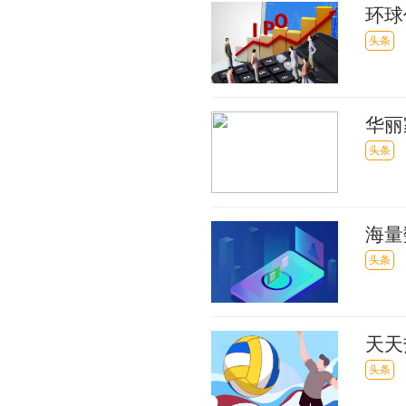
环球
500
头条
华丽
收监
头条
海量
助引
头条
天天
500
头条