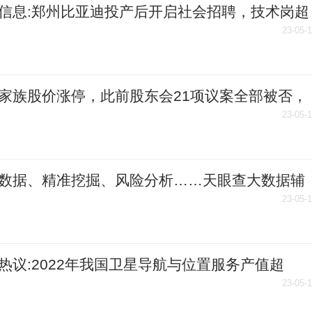
信息:郑州比亚迪投产后开启社会招聘，技术岗超
0人
23-05-
家族股价涨停，此前股东会21项议案全部被否，
管工作函-天天短讯
23-05-
数据、精准挖掘、风险分析……天眼查大数据辅
进优质企业 当前时讯
23-05-
热议:2022年我国卫星导航与位置服务产值超
0亿元
23-05-