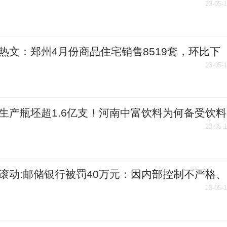
殖技术纳入医保
23-05-
热文：郑州4月份商品住宅销售8519套，环比下
.74％
23-05-
生产瓶坯超1.6亿支！河南中富饮料为何备受饮料
青睐？
23-05-
滚动:邮储银行被罚40万元：因内部控制不严格、
规定报送案件信息
23-05-