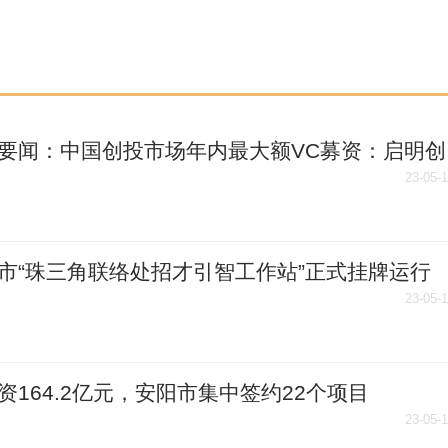
要闻：中国创投市场年内最大额VC募资：启明创
成65亿元基金募集
23-05-
市“珠三角联络处招才引智工作站”正式挂牌运行
23-05-
资164.2亿元，安阳市集中签约22个项目
23-05-