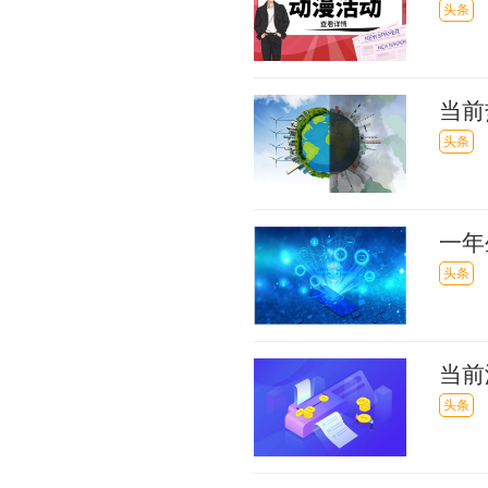
助生
头条
当前
降24
头条
一年
大牌
头条
当前
未按
头条