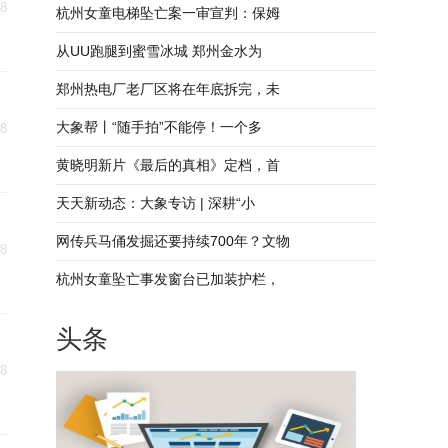
18
杭州女童电梯坠亡案一审宣判：保姆
从UU跑腿到蜜雪冰城 郑州金水为
郑州热电厂老厂区将在年底拆完，未
大象帮丨“随手拍”不能停！一个多
18
黄晓明新片《最后的真相》定档，首
天天新动态：大象专访 | 深耕“小
网传兵马俑发掘还要持续700年？文物
18
杭州女童坠亡事发窗台已加装护栏，
头条
18