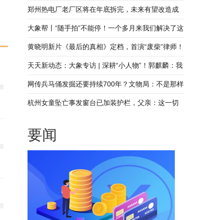
费“新势力”|豫观察_全球速看
郑州热电厂老厂区将在年底拆完，未来有望改造成
新地标，专家建议“保留式改造”
大象帮丨“随手拍”不能停！一个多月来我们解决了这
些事儿……_环球速看料
黄晓明新片《最后的真相》定档，首演“废柴”律师！
每日看点
天天新动态：大象专访 | 深耕“小人物”！郭麒麟：我
不觉得自己戏路窄！
网传兵马俑发掘还要持续700年？文物局：不是那样
18
的，每次都挖掘需向国家文物局申请
杭州女童坠亡事发窗台已加装护栏，父亲：这一切
都太迟了-天天热文
要闻
18
18