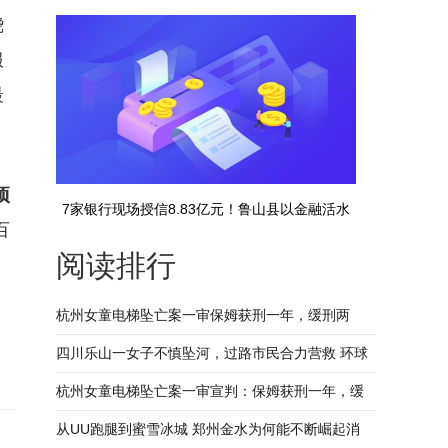
绕
馆联手支付宝、蚂蚁森林解密了
服
最
项
7家银行现场授信8.83亿元！鲁山县以金融活水
百
阅读排行
助力“三产”高质量发展|天天快播
杭州女童电梯坠亡案一审保姆获刑一年，缓刑两
年，父亲：会继续抗诉 聚看点
四川乐山一女子不慎坠河，过路市民合力营救 环球
聚焦
杭州女童电梯坠亡案一审宣判：保姆获刑一年，缓
刑两年 父亲深夜给女儿写信
从UU跑腿到蜜雪冰城 郑州金水为何能不断崛起消