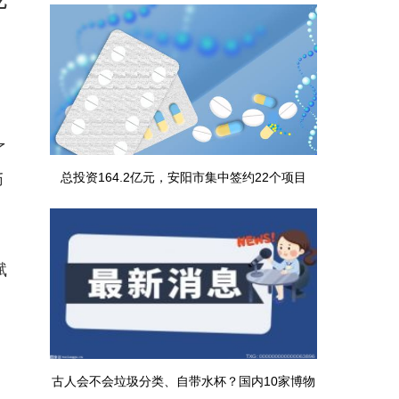
亿
运行
了
总投资164.2亿元，安阳市集中签约22个项目
币
赋
古人会不会垃圾分类、自带水杯？国内10家博物