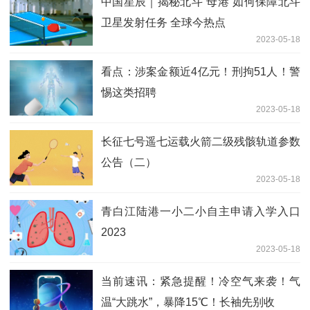
中国星辰｜揭秘北斗“母港”如何保障北斗
卫星发射任务 全球今热点
2023-05-18
看点：涉案金额近4亿元！刑拘51人！警
惕这类招聘
2023-05-18
长征七号遥七运载火箭二级残骸轨道参数
公告（二）
2023-05-18
青白江陆港一小二小自主申请入学入口
2023
2023-05-18
当前速讯：紧急提醒！冷空气来袭！气
温“大跳水”，暴降15℃！长袖先别收