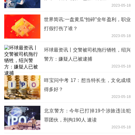
2023-05-18
世界简讯:一盘黄瓜“拍碎”全年盈利，职业
打假打伤了谁？
2023-05-18
环球最资讯丨交警被司机拖行牺牲，绍兴
警方：嫌疑人已被逮捕
2023-05-18
咩宝问中考 17：想当特长生，文化成绩
得多好？
2023-05-18
北京警方：今年已打掉19个涉旅违法犯
罪团伙，刑拘190人 速读
2023-05-18