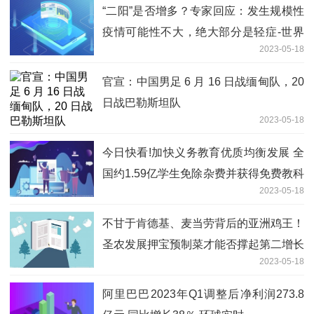
“二阳”是否增多？专家回应：发生规模性
疫情可能性不大，绝大部分是轻症-世界
2023-05-18
热推荐
官宣：中国男足 6 月 16 日战缅甸队，20
日战巴勒斯坦队
2023-05-18
今日快看!加快义务教育优质均衡发展 全
国约1.59亿学生免除杂费并获得免费教科
2023-05-18
书
不甘于肯德基、麦当劳背后的亚洲鸡王！
圣农发展押宝预制菜才能否撑起第二增长
2023-05-18
曲线？
阿里巴巴2023年Q1调整后净利润273.8