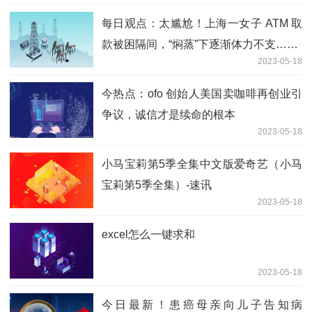
每日观点：太尴尬！上海一女子 ATM 取
款被困隔间，“焖蒸”下逐渐体力不支……
2023-05-18
今热点：ofo 创始人美国卖咖啡再创业引
争议，诚信才是续命的根本
2023-05-18
小马宝莉第5季全集中文版爱奇艺（小马
宝莉第5季全集）-速讯
2023-05-18
excel怎么一键求和
2023-05-18
今日最新！患癌母亲向儿子告知病