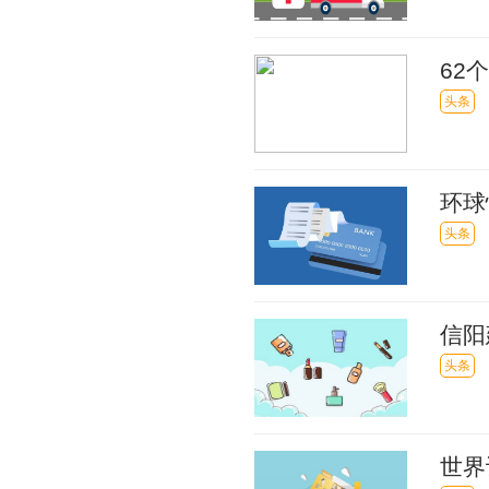
62
亿元
头条
环球
头条
信阳
务|
头条
世界