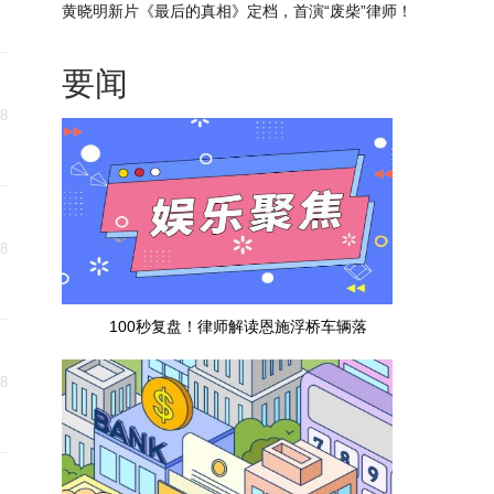
些事儿……_环球速看料
黄晓明新片《最后的真相》定档，首演“废柴”律师！
每日看点
要闻
18
18
100秒复盘！律师解读恩施浮桥车辆落
18