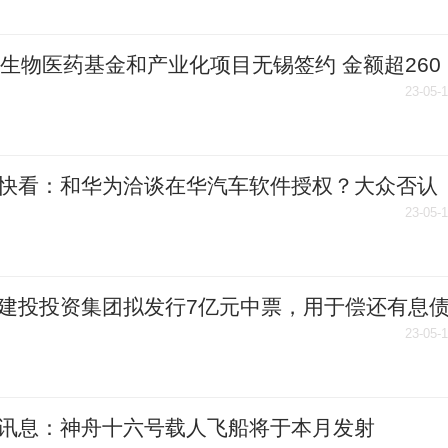
个生物医药基金和产业化项目无锡签约 金额超260
23-05-
快看：和华为洽谈在华汽车软件授权？大众否认
23-05-
建投投资集团拟发行7亿元中票，用于偿还有息
焦点滚动
23-05-
讯息：神舟十六号载人飞船将于本月发射