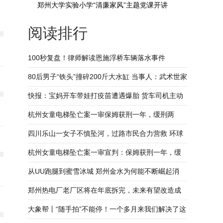
郑州大学实验小学“清廉家风”主题党课开讲
阅读排行
18
100秒复盘！律师解读恩施浮桥车辆落水事件
80后男子“铁头”撞碎200斤大水缸 当事人：武术世家
18
出身，梦想当动作演员 当前速递
快报：宝妈开车带娃打疫苗遭遇爆胎 货车司机主动
停车帮忙
杭州女童电梯坠亡案一审保姆获刑一年，缓刑两
年，父亲：会继续抗诉 聚看点
四川乐山一女子不慎坠河，过路市民合力营救 环球
聚焦
杭州女童电梯坠亡案一审宣判：保姆获刑一年，缓
18
刑两年 父亲深夜给女儿写信
从UU跑腿到蜜雪冰城 郑州金水为何能不断崛起消
费“新势力”|豫观察_全球速看
郑州热电厂老厂区将在年底拆完，未来有望改造成
新地标，专家建议“保留式改造”
大象帮丨“随手拍”不能停！一个多月来我们解决了这
18