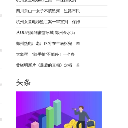
杭州女童电梯坠亡案一审保姆获刑一
四川乐山一女子不慎坠河，过路市民
18
杭州女童电梯坠亡案一审宣判：保姆
从UU跑腿到蜜雪冰城 郑州金水为
郑州热电厂老厂区将在年底拆完，未
18
大象帮丨“随手拍”不能停！一个多
黄晓明新片《最后的真相》定档，首
头条
18
18