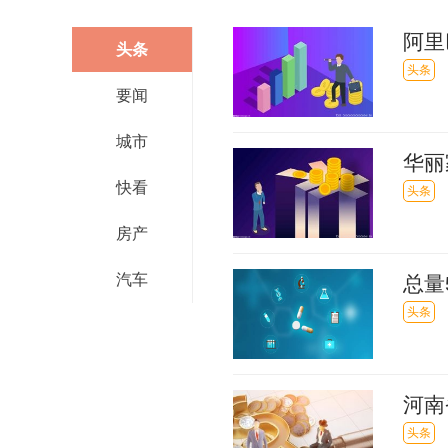
阿里
头条
38
头条
要闻
城市
华丽
快看
不变
头条
房产
汽车
总量
头条
河南
展
头条