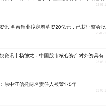
23-05-
资讯!明泰铝业拟定增募资20亿元，已获证监会批
23-05-
快资讯丨杨德龙：中国股市核心资产对外资具有
吸引力
23-05-
：原中江信托两名责任人被禁业5年
23-05-