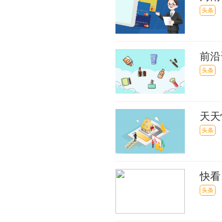
头条
前沿
复
头条
天天
较大
头条
快看
头条