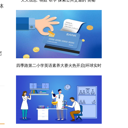
天天信息:“萌娃”研学 探索公共交通的“奥秘”
体
您
四季路第二小学英语素养大赛火热开启|环球实时