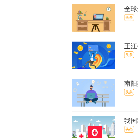
全球
请 
头条
王江
头条
南阳
站楼
头条
我国
头条