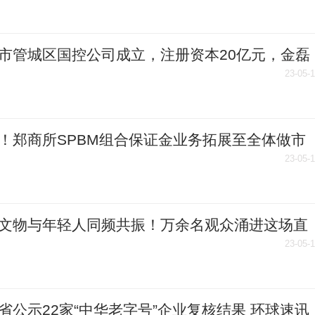
市管城区国控公司成立，注册资本20亿元，金磊
事长 今日看点
23-05-
！郑商所SPBM组合保证金业务拓展至全体做市
23-05-
文物与年轻人同频共振！万余名观众涌进这场直
知博物馆魅力_天天快讯
23-05-
省公示22家“中华老字号”企业复核结果 环球速讯