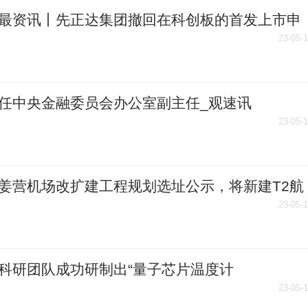
最资讯丨先正达集团撤回在科创板的首发上市申
上交所回应
23-05-
任中央金融委员会办公室副主任_观速讯
23-05-
姜营机场改扩建工程规划选址公示，将新建T2航
 世界关注
23-05-
科研团队成功研制出“量子芯片温度计
23-05-